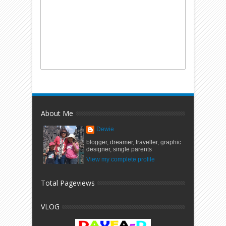
About Me
Dewie
blogger, dreamer, traveller, graphic
designer, single parents
View my complete profile
Total Pageviews
VLOG