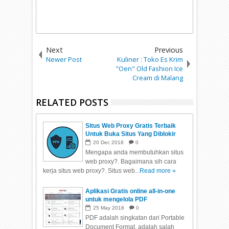
Next
Previous
Newer Post
Kuliner : Toko Es Krim
"Oen" Old Fashion Ice
Cream di Malang
RELATED POSTS
Situs Web Proxy Gratis Terbaik
Untuk Buka Situs Yang Diblokir
20
Dec
2018
0
Mengapa anda membutuhkan situs
web proxy?. Bagaimana sih cara
kerja situs web proxy?. Situs web...
Read more »
Aplikasi Gratis online all-in-one
untuk mengelola PDF
25
May
2018
0
PDF adalah singkatan dari Portable
Document Format, adalah salah