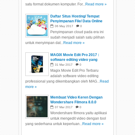
satu format dokumen komputer. For...
Read more »
Daftar Situs Hosting/ Tempat
Penyimpanan File/ Data Online
Gratis
06
May
2017
0
Penyimpanan cloud pada era ini
sudah menjadi salah satu pilihan
untuk menyimpan dat...
Read more »
MAGIX Movie Edit Pro 2017 :
software editing video yang
sangat cepat dan mudah
31
Mar
2017
0
Magix Movie Edit Pro Terbaru
adalah software video editing
professional yang dikembangkan oleh MAG...
Read
more »
Membuat Video Keren Dengan
Wondershare Filmora 8.0.0
07
Mar
2017
0
Wondershare filmora yaitu aplikasi
untuk mengedit video dengan tool
yang sederhana untuk keperluan...
Read more »