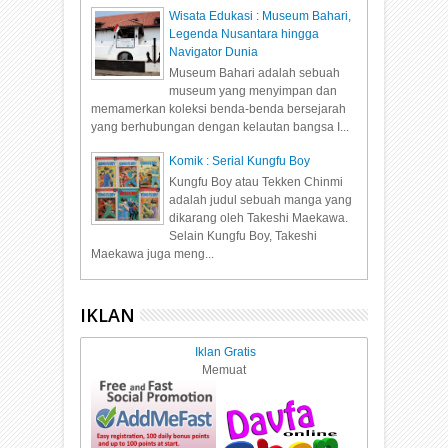
Wisata Edukasi : Museum Bahari,
Legenda Nusantara hingga
Navigator Dunia
Museum Bahari adalah sebuah
museum yang menyimpan dan
memamerkan koleksi benda-benda bersejarah
yang berhubungan dengan kelautan bangsa I...
Komik : Serial Kungfu Boy
Kungfu Boy atau Tekken Chinmi
adalah judul sebuah manga yang
dikarang oleh Takeshi Maekawa.
Selain Kungfu Boy, Takeshi
Maekawa juga meng...
IKLAN
Iklan Gratis
Memuat