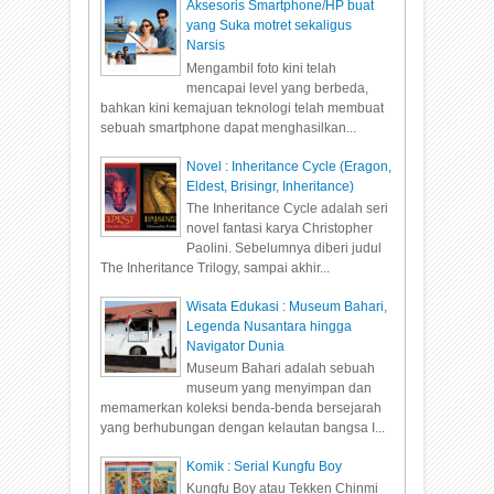
Aksesoris Smartphone/HP buat
yang Suka motret sekaligus
Narsis
Mengambil foto kini telah
mencapai level yang berbeda,
bahkan kini kemajuan teknologi telah membuat
sebuah smartphone dapat menghasilkan...
Novel : Inheritance Cycle (Eragon,
Eldest, Brisingr, Inheritance)
The Inheritance Cycle adalah seri
novel fantasi karya Christopher
Paolini. Sebelumnya diberi judul
The Inheritance Trilogy, sampai akhir...
Wisata Edukasi : Museum Bahari,
Legenda Nusantara hingga
Navigator Dunia
Museum Bahari adalah sebuah
museum yang menyimpan dan
memamerkan koleksi benda-benda bersejarah
yang berhubungan dengan kelautan bangsa I...
Komik : Serial Kungfu Boy
Kungfu Boy atau Tekken Chinmi