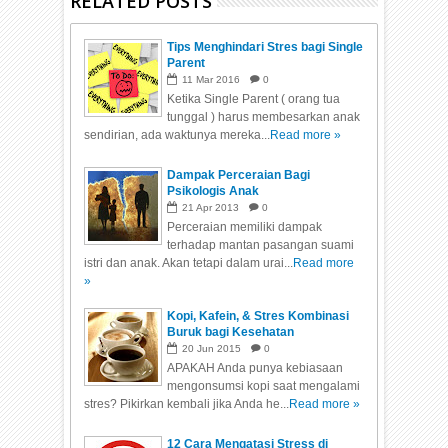
RELATED POSTS
Tips Menghindari Stres bagi Single
Parent
11
Mar
2016
0
Ketika Single Parent ( orang tua
tunggal ) harus membesarkan anak
sendirian, ada waktunya mereka...
Read more »
Dampak Perceraian Bagi
Psikologis Anak
21
Apr
2013
0
Perceraian memiliki dampak
terhadap mantan pasangan suami
istri dan anak. Akan tetapi dalam urai...
Read more
»
Kopi, Kafein, & Stres Kombinasi
Buruk bagi Kesehatan
20
Jun
2015
0
APAKAH Anda punya kebiasaan
mengonsumsi kopi saat mengalami
stres? Pikirkan kembali jika Anda he...
Read more »
12 Cara Mengatasi Stress di