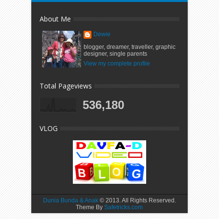
About Me
Dewie
blogger, dreamer, traveller, graphic
designer, single parents
View my complete profile
Total Pageviews
536,180
VLOG
Dunia Bunda & Anak
© 2013. All Rights Reserved.
Theme By
Safetricks.com