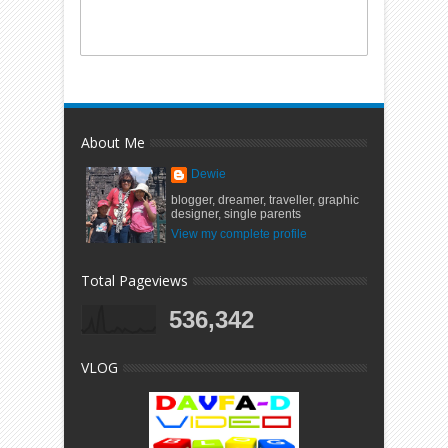
About Me
Dewie
blogger, dreamer, traveller, graphic
designer, single parents
View my complete profile
Total Pageviews
536,342
VLOG