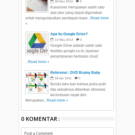
08
Nov
2014
0
Kuesioner merupakan salah satu
alat ukur yang dapat digunakan
untuk mengumpulkan pendapat respo...
Read more
»
Apa itu Google Drive?
14
May
2014
0
Google Drive adalah salah satu
fasilitas google.co.id, layanan
penyimpanan berbasis cloud
...
Read more »
Referensi : DVD Brainy Baby
06
Apr
2011
0
Bunda tahu kan bahwa putra-putri
kita sebaiknya diberikan stimulasi
kecerdasan sejak dini.
Merupakan...
Read more »
0 KOMENTAR :
Post a Comment