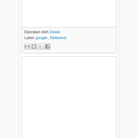
Diposkan oleh
Dewie
Label:
google
,
Referensi