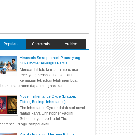
Populars
Comments
Archive
Aksesoris Smartphone/HP buat yang
Suka motret sekaligus Narsis
Mengambil foto kini telah mencapai
level yang berbeda, bahkan kini
kemajuan teknologi telah membuat
buah smartphone dapat menghasilkan...
Novel : Inheritance Cycle (Eragon,
Eldest, Brisingr, Inheritance)
The Inheritance Cycle adalah seri novel
fantasi karya Christopher Paolini.
Sebelumnya diberi judul The
heritance Trilogy, sampai akhir...
Wisata Edukasi : Museum Bahari,