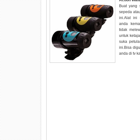
Action Wat
Buat yang 
sepeda atau
ini.Alat i
anda kema
tidak mele
untuk ketaj
suka petul
ini.Bisa di
anda di tv 