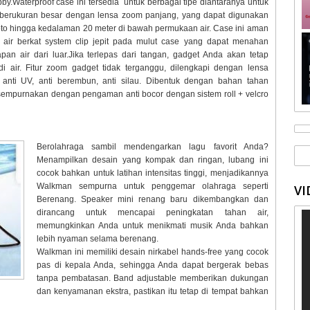
y.Waterproof case ini tersedia untuk berbagai tipe diantaranya untuk
erukuran besar dengan lensa zoom panjang, yang dapat digunakan
foto hingga kedalaman 20 meter di bawah permukaan air. Case ini aman
 air berkat system clip jepit pada mulut case yang dapat menahan
an air dari luar.Jika terlepas dari tangan, gadget Anda akan tetap
 air. Fitur zoom gadget tidak terganggu, dilengkapi dengan lensa
, anti UV, anti berembun, anti silau. Dibentuk dengan bahan tahan
sempurnakan dengan pengaman anti bocor dengan sistem roll + velcro
Berolahraga sambil mendengarkan lagu favorit Anda?
Menampilkan desain yang kompak dan ringan, lubang ini
cocok bahkan untuk latihan intensitas tinggi, menjadikannya
Walkman sempurna untuk penggemar olahraga seperti
VI
Berenang. Speaker mini renang baru dikembangkan dan
dirancang untuk mencapai peningkatan tahan air,
memungkinkan Anda untuk menikmati musik Anda bahkan
lebih nyaman selama berenang.
Walkman ini memiliki desain nirkabel hands-free yang cocok
pas di kepala Anda, sehingga Anda dapat bergerak bebas
tanpa pembatasan. Band adjustable memberikan dukungan
dan kenyamanan ekstra, pastikan itu tetap di tempat bahkan