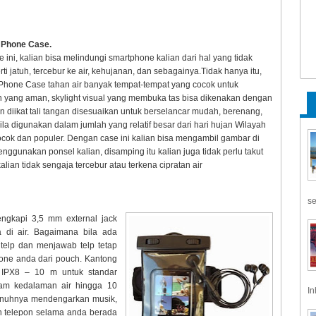
 Phone Case.
ini, kalian bisa melindungi smartphone kalian dari hal yang tidak
ti jatuh, tercebur ke air, kehujanan, dan sebagainya.Tidak hanya itu,
Phone Case tahan air banyak tempat-tempat yang cocok untuk
yang aman, skylight visual yang membuka tas bisa dikenakan dengan
n diikat tali tangan disesuaikan untuk berselancar mudah, berenang,
la digunakan dalam jumlah yang relatif besar dari hari hujan Wilayah
cocok dan populer. Dengan case ini kalian bisa mengambil gambar di
nggunakan ponsel kalian, disamping itu kalian juga tidak perlu takut
kalian tidak sengaja tercebur atau terkena cipratan air
se
engkapi 3,5 mm external jack
 di air. Bagaimana bila ada
telp dan menjawab telp tetap
one anda dari pouch. Kantong
al IPX8 – 10 m untuk standar
lam kedalaman air hingga 10
In
enuhnya mendengarkan musik,
n telepon selama anda berada