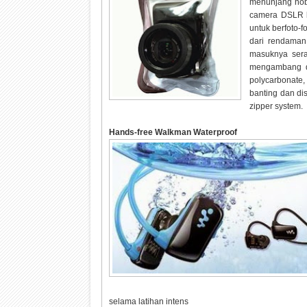
menunjang hobb
camera DSLR b
untuk berfoto-
dari rendaman
masuknya serap
mengambang di
polycarbonate
banting dan di
zipper system.
Hands-free Walkman
Waterproof
selama latihan intens