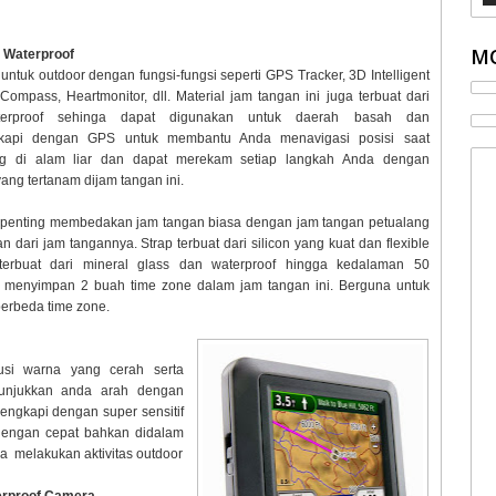
MO
 Waterproof
untuk outdoor dengan fungsi-fungsi seperti GPS Tracker, 3D Intelligent
Compass, Heartmonitor, dll. Material jam tangan ini juga terbuat dari
erproof sehinga dapat digunakan untuk daerah basah dan
ngkapi dengan GPS untuk membantu Anda menavigasi posisi saat
ng di alam liar dan dapat merekam setiap langkah Anda dengan
ang tertanam dijam tangan ini.
rpenting membedakan jam tangan biasa dengan jam tangan petualang
 dari jam tangannya. Strap terbuat dari silicon yang kuat dan flexible
erbuat dari mineral glass dan waterproof hingga kedalaman 50
t menyimpan 2 buah time zone dalam jam tangan ini. Berguna untuk
berbeda time zone.
si warna yang cerah serta
unjukkan anda arah dengan
lengkapi dengan super sensitif
 dengan cepat bahkan didalam
 melakukan aktivitas outdoor