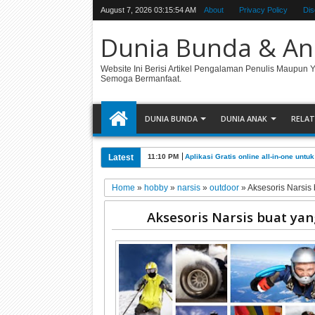
August 7, 2026
03:15:55 AM
About
Privacy Policy
Dis
Dunia Bunda & An
Website Ini Berisi Artikel Pengalaman Penulis Maupun 
Semoga Bermanfaat.
DUNIA BUNDA
DUNIA ANAK
RELAT
Latest
11:10 PM
Aplikasi Gratis online all-in-one unt
Home
»
hobby
»
narsis
»
outdoor
»
Aksesoris Narsis
Aksesoris Narsis buat ya