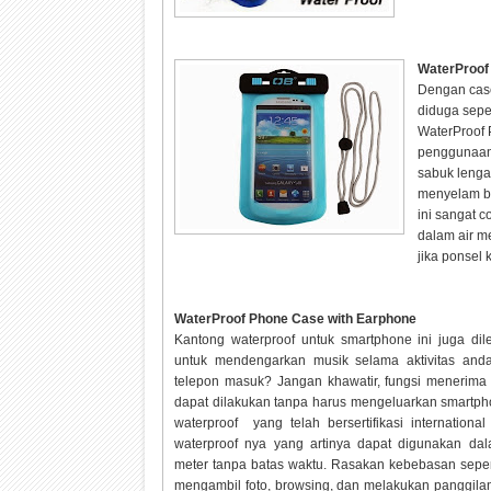
WaterProof
Dengan case 
diduga seper
WaterProof 
penggunaan 
sabuk lenga
menyelam bi
ini sangat 
dalam air me
jika ponsel 
WaterProof Phone Case with Earphone
Kantong waterproof untuk smartphone ini juga dil
untuk mendengarkan musik selama aktivitas anda
telepon masuk? Jangan khawatir, fungsi menerima 
dapat dilakukan tanpa harus mengeluarkan smartph
waterproof yang telah bersertifikasi internation
waterproof nya yang artinya dapat digunakan da
meter tanpa batas waktu. Rasakan kebebasan sep
mengambil foto, browsing, dan melakukan panggila