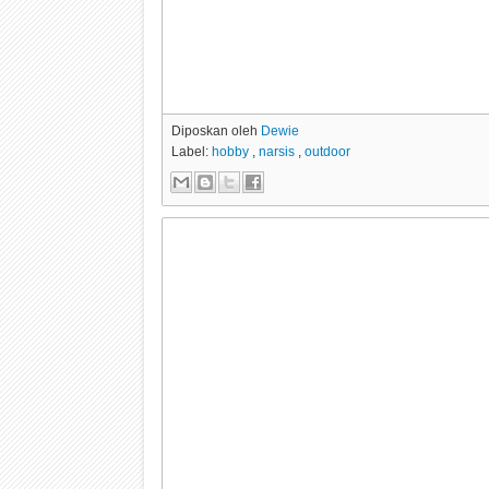
Diposkan oleh
Dewie
Label:
hobby
,
narsis
,
outdoor