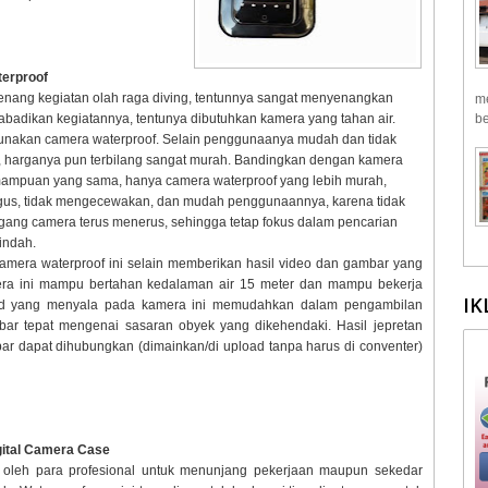
erproof
enang kegiatan olah raga diving, tentunnya sangat menyenangkan
me
badikan kegiatannya, tentunya dibutuhkan kamera yang tahan air.
be
unakan camera waterproof. Selain penggunaanya mudah dan tidak
 harganya pun terbilang sangat murah. Bandingkan dengan kamera
ampuan yang sama, hanya camera waterproof yang lebih murah,
gus, tidak mengecewakan, dan mudah penggunaannya, karena tidak
ang camera terus menerus, sehingga tetap fokus dalam pencarian
indah.
amera waterproof ini selain memberikan hasil video dan gambar yang
era ini mampu bertahan kedalaman air 15 meter dan mampu bekerja
IK
ed yang menyala pada kamera ini memudahkan dalam pengambilan
ar tepat mengenai sasaran obyek yang dikehendaki. Hasil jepretan
r dapat dihubungkan (dimainkan/di upload tanpa harus di conventer)
gital Camera Case
i oleh para profesional untuk menunjang pekerjaan maupun sekedar