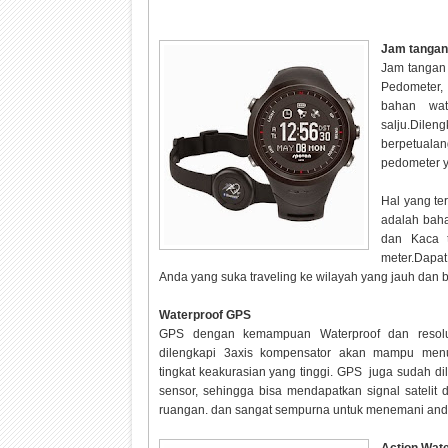
Jam tangan
Jam tangan 
Pedometer, 
bahan wat
salju.Dile
berpetuala
pedometer y
Hal yang te
adalah bahan
dan Kaca t
meter.Dapa
Anda yang suka traveling ke wilayah yang jauh dan 
Waterproof GPS
GPS dengan kemampuan Waterproof dan resolu
dilengkapi 3axis kompensator akan mampu men
tingkat keakurasian yang tinggi. GPS juga sudah di
sensor, sehingga bisa mendapatkan signal satelit
ruangan. dan sangat sempurna untuk menemani anda