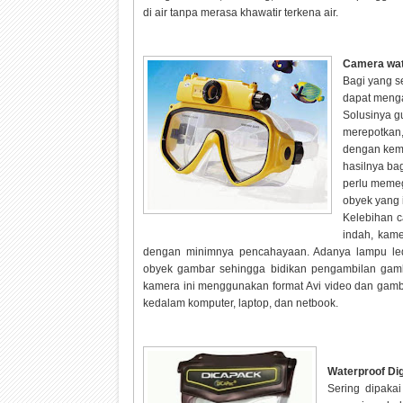
di air tanpa merasa khawatir terkena air.
Camera wat
Bagi yang s
dapat menga
Solusinya g
merepotkan,
dengan kem
hasilnya ba
perlu memeg
obyek yang 
Kelebihan c
indah, kam
dengan minimnya pencahayaan. Adanya lampu l
obyek gambar sehingga bidikan pengambilan gamb
kamera ini menggunakan format Avi video dan gamba
kedalam komputer, laptop, dan netbook.
Waterproof Di
Sering dipaka