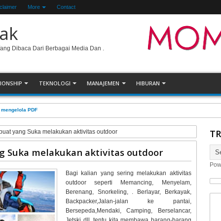
claimer
More
Contact
ak
Yang Dibaca Dari Berbagai Media Dan .
IONSHIP
TEKNOLOGI
MANAJEMEN
HIBURAN
uk mengelola PDF
TR
 buat yang Suka melakukan aktivitas outdoor
ng Suka melakukan aktivitas outdoor
Pow
Bagi kalian yang sering melakukan aktivitas
outdoor seperti Memancing, Menyelam,
Berenang, Snorkeling, . Berlayar, Berkayak,
Backpacker,Jalan-jalan ke pantai,
Bersepeda,Mendaki, Camping, Berselancar,
Jetski dll, tentu kita membawa barang-barang