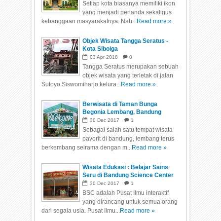
Setiap kota biasanya memiliki ikon
yang menjadi penanda sekaligus
kebanggaan masyarakatnya. Nah...
Read more »
Objek Wisata Tangga Seratus -
Kota Sibolga
03
Apr
2018
0
Tangga Seratus merupakan sebuah
objek wisata yang terletak di jalan
Sutoyo Siswomiharjo kelura...
Read more »
Berwisata di Taman Bunga
Begonia Lembang, Bandung
30
Dec
2017
1
Sebagai salah satu tempat wisata
pavorit di bandung, lembang terus
berkembang seirama dengan m...
Read more »
Wisata Edukasi : Belajar Sains
Seru di Bandung Science Center
30
Dec
2017
1
BSC adalah Pusat Ilmu interaktif
yang dirancang untuk semua orang
dari segala usia. Pusat Ilmu...
Read more »