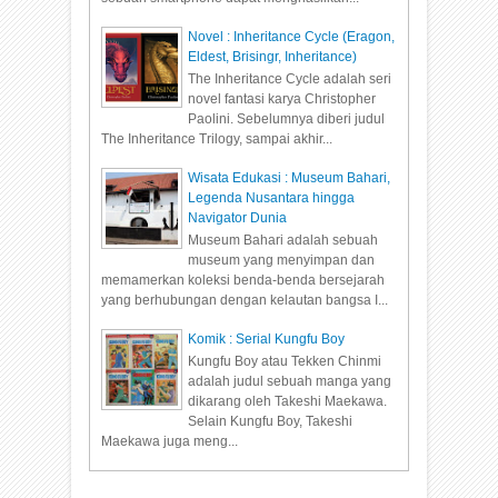
Novel : Inheritance Cycle (Eragon,
Eldest, Brisingr, Inheritance)
The Inheritance Cycle adalah seri
novel fantasi karya Christopher
Paolini. Sebelumnya diberi judul
The Inheritance Trilogy, sampai akhir...
Wisata Edukasi : Museum Bahari,
Legenda Nusantara hingga
Navigator Dunia
Museum Bahari adalah sebuah
museum yang menyimpan dan
memamerkan koleksi benda-benda bersejarah
yang berhubungan dengan kelautan bangsa I...
Komik : Serial Kungfu Boy
Kungfu Boy atau Tekken Chinmi
adalah judul sebuah manga yang
dikarang oleh Takeshi Maekawa.
Selain Kungfu Boy, Takeshi
Maekawa juga meng...