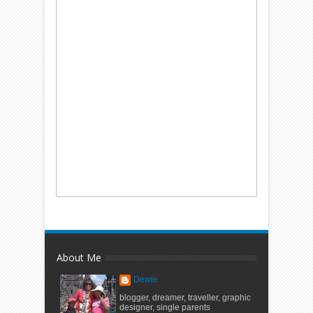
About Me
Dewie
blogger, dreamer, traveller, graphic
designer, single parents