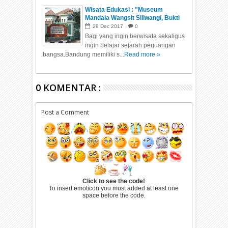
Wisata Edukasi : "Museum
Mandala Wangsit Siliwangi, Bukti
sejarah perjuangan bangsa"
29
Dec
2017
0
Bagi yang ingin berwisata sekaligus
ingin belajar sejarah perjuangan
bangsa.Bandung memiliki s...
Read more »
0 KOMENTAR :
Post a Comment
Click to see the code!
To insert emoticon you must added at least one
space before the code.