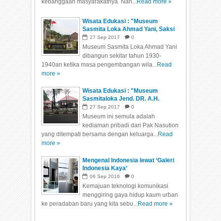
kebanggaan masyarakatnya. Nah...
Read more »
Wisata Edukasi : "Museum
Sasmita Loka Ahmad Yani, Saksi
Bisu Peristiwa G 30 S/PKI"
27
Sep
2017
0
Museum Sasmita Loka Ahmad Yani
dibangun sekitar tahun 1930-
1940an ketika masa pengembangan wila...
Read
more »
Wisata Edukasi : "Museum
Sasmitaloka Jend. DR. A.H.
Nasution, Saksi Bisu Peristiwa G
27
Sep
2017
0
30 S/PKI"
Museum ini semula adalah
kediaman pribadi dari Pak Nasution
yang ditempati bersama dengan keluarga...
Read
more »
Mengenal Indonesia lewat ‘Galeri
Indonesia Kaya’
06
Sep
2016
0
Kemajuan teknologi komunikasi
menggiring gaya hidup kaum urban
ke peradaban baru yang kita sebu...
Read more »