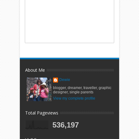
About Me
Dewie
blogger, dreamer, traveller, graphic
designer, single parents
View my complete profile
Total Pageviews
536,197