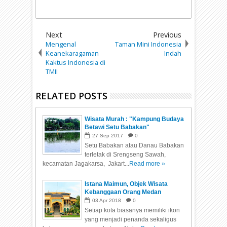
Next
Previous
Mengenal
Taman Mini Indonesia
Keanekaragaman
Indah
Kaktus Indonesia di
TMII
RELATED POSTS
Wisata Murah : "Kampung Budaya
Betawi Setu Babakan"
27
Sep
2017
0
Setu Babakan atau Danau Babakan
terletak di Srengseng Sawah,
kecamatan Jagakarsa, Jakart...
Read more »
Istana Maimun, Objek Wisata
Kebanggaan Orang Medan
03
Apr
2018
0
Setiap kota biasanya memiliki ikon
yang menjadi penanda sekaligus