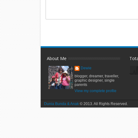
About Me
Tot
Dewie
blogger, dreamer, traveller,
graphic designer, single
parents
View my complete profile
Dunia Bunda & Anak
© 2013. All Rights Reserved.