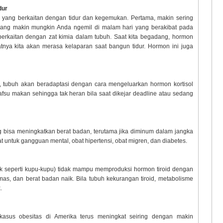
dur
 yang berkaitan dengan tidur dan kegemukan. Pertama, makin sering
ng makin mungkin Anda ngemil di malam hari yang berakibat pada
berkaitan dengan zat kimia dalam tubuh. Saat kita begadang, hormon
nya kita akan merasa kelaparan saat bangun tidur. Hormon ini juga
n, tubuh akan beradaptasi dengan cara mengeluarkan hormon kortisol
afsu makan sehingga tak heran bila saat dikejar deadline atau sedang
ng bisa meningkatkan berat badan, terutama jika diminum dalam jangka
t untuk gangguan mental, obat hipertensi, obat migren, dan diabetes.
entuk seperti kupu-kupu) tidak mampu memproduksi hormon tiroid dengan
mas, dan berat badan naik. Bila tubuh kekurangan tiroid, metabolisme
.
kasus obesitas di Amerika terus meningkat seiring dengan makin