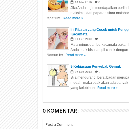
14
Mar
2016
0
Jika Anda ingin mendapatkan perlin
maksimal dari paparan sinar matahari
tepat unt...
Read more »
Ini Riasan yang Cocok untuk Peng
Kacamata
01
Feb
2013
0
Mata minus dan berkacamata bukan b
Anda tidak bisa tampil cantik dengan 
Namun ter...
Read more »
9 Kebiasaan Penyebab Gemuk
05
Dec
2013
0
Bila mengurangi berat badan merupa
mudah, maka tidak akan ada banyak
yang kelebihan...
Read more »
0 KOMENTAR :
Post a Comment