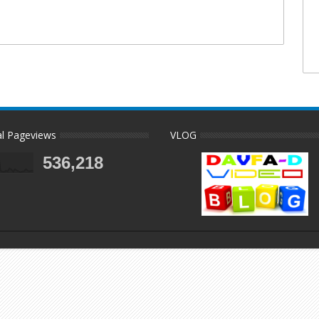
al Pageviews
VLOG
536,218