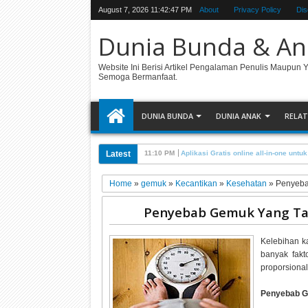
August 7, 2026
11:42:47 PM
About
Privacy Policy
Dis
Dunia Bunda & An
Website Ini Berisi Artikel Pengalaman Penulis Maupun 
Semoga Bermanfaat.
DUNIA BUNDA
DUNIA ANAK
RELAT
Latest
11:42 PM
Cara Agar Blog tidak bisa di Copy Pa
Home
»
gemuk
»
Kecantikan
»
Kesehatan
»
Penyeba
Penyebab Gemuk Yang Ta
Kelebihan k
banyak fakt
proporsional 
Penyebab G