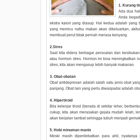
1. Kurang ti
Ada dua hal
Anda begada
ekstra kalori yang diasup. Hal kedua adalah yang 
yang memicu nafsu makan akan dikeluarkan, akibat
membuat perut tidak pernah merasa kenyang.
2.Stres
Saat kita didera berbagai persoalan dan kesibuka
atau hormon stres. Hormon ini bisa meningkatkan n
stres, kita akan mengasup lebih banyak makanan.
3. Obat-obatan
Obat antidepresan adalah salah satu jenis obat ya
panjang. Obat lain yang perlu diwaspadai adalah oba
4. Hipertiroid
Bila kelenjar tiroid (berada di sekitar leher, berb
cukup, kita akan merasakan gejala mudah lelah, le
akan berjalan lambat sehingga tubuh menjadi gemuk
5. Hobi minuman manis
Meski masih diperdebatkan para ahli, nyatanya 