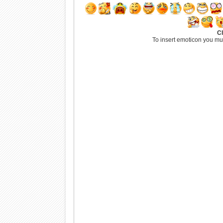
Cl
To insert emoticon you mu