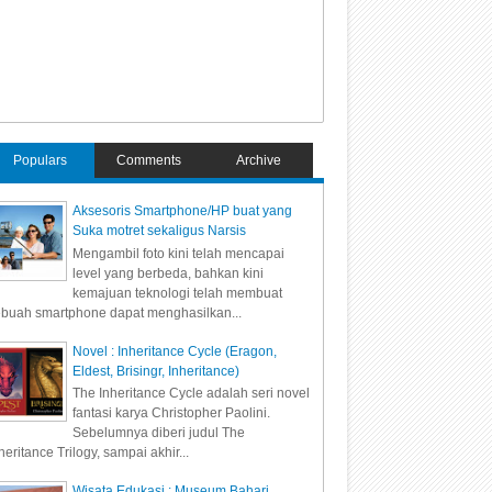
Populars
Comments
Archive
Aksesoris Smartphone/HP buat yang
Suka motret sekaligus Narsis
Mengambil foto kini telah mencapai
level yang berbeda, bahkan kini
kemajuan teknologi telah membuat
buah smartphone dapat menghasilkan...
Novel : Inheritance Cycle (Eragon,
Eldest, Brisingr, Inheritance)
The Inheritance Cycle adalah seri novel
fantasi karya Christopher Paolini.
Sebelumnya diberi judul The
heritance Trilogy, sampai akhir...
Wisata Edukasi : Museum Bahari,