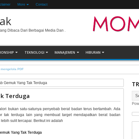
claimer
More
Contact
ak
Yang Dibaca Dari Berbagai Media Dan .
IONSHIP
TEKNOLOGI
MANAJEMEN
HIBURAN
ste
TR
b Gemuk Yang Tak Terduga
k Terduga
Pow
alori bukan satu-satunya penyebab berat badan terus bertambah. Ada
or tak terduga lain yang membuat target mendapatkan berat badan
lebih sulit tercapai. Berikut ini adalah
emuk Yang Tak Terduga