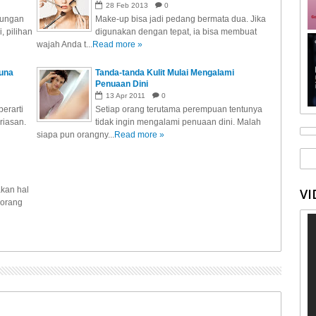
28
Feb
2013
0
dungan
Make-up bisa jadi pedang bermata dua. Jika
, pilihan
digunakan dengan tepat, ia bisa membuat
wajah Anda t...
Read more »
guna
Tanda-tanda Kulit Mulai Mengalami
Penuaan Dini
13
Apr
2011
0
erarti
Setiap orang terutama perempuan tentunya
riasan.
tidak ingin mengalami penuaan dini. Malah
siapa pun orangny...
Read more »
kan hal
VI
 orang