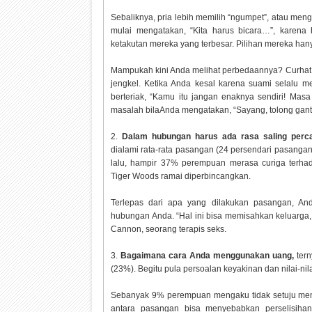
Sebaliknya, pria lebih memilih “ngumpet”, atau me
mulai mengatakan, “Kita harus bicara…”, karena
ketakutan mereka yang terbesar. Pilihan mereka han
Mampukah kini Anda melihat perbedaannya? Curhat d
jengkel. Ketika Anda kesal karena suami selalu m
berteriak, “Kamu itu jangan enaknya sendiri! Masa
masalah bilaAnda mengatakan, “Sayang, tolong gan
2.
Dalam hubungan harus ada rasa saling perc
dialami rata-rata pasangan (24 persendari pasangan y
lalu, hampir 37% perempuan merasa curiga terha
Tiger Woods ramai diperbincangkan.
Terlepas dari apa yang dilakukan pasangan, A
hubungan Anda. “Hal ini bisa memisahkan keluarga
Cannon, seorang terapis seks.
3.
Bagaimana cara Anda menggunakan uang,
tern
(23%). Begitu pula persoalan keyakinan dan nilai-nil
Sebanyak 9% perempuan mengaku tidak setuju me
antara pasangan bisa menyebabkan perselisihan