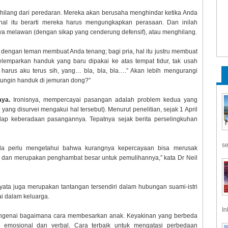
nghilang dari peredaran. Mereka akan berusaha menghindar ketika Anda
 hal itu berarti mereka harus mengungkapkan perasaan. Dan inilah
ya melawan (dengan sikap yang cenderung defensif), atau menghilang.
engan teman membuat Anda tenang; bagi pria, hal itu justru membuat
elemparkan handuk yang baru dipakai ke atas tempat tidur, tak usah
 harus aku terus sih, yang… bla, bla, bla….” Akan lebih mengurangi
tungin handuk di jemuran dong?”
aya.
Ironisnya, mempercayai pasangan adalah problem kedua yang
ang disurvei mengakui hal tersebut). Menurut penelitian, sejak 1 April
dap keberadaan pasangannya. Tepatnya sejak berita perselingkuhan
se
nda perlu mengetahui bahwa kurangnya kepercayaan bisa merusak
, dan merupakan penghambat besar untuk pemulihannya,” kata Dr Neil
yata juga merupakan tantangan tersendiri dalam hubungan suami-istri
ai dalam keluarga.
In
ngenai bagaimana cara membesarkan anak. Keyakinan yang berbeda
 emosional dan verbal. Cara terbaik untuk mengatasi perbedaan