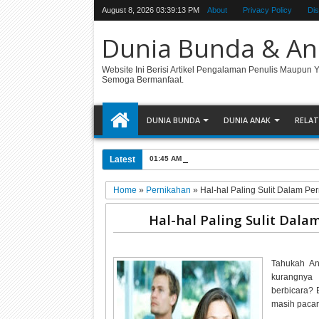
August 8, 2026
03:39:14 PM
About
Privacy Policy
Dis
Dunia Bunda & An
Website Ini Berisi Artikel Pengalaman Penulis Maupun 
Semoga Bermanfaat.
DUNIA BUNDA
DUNIA ANAK
RELAT
Latest
01:45 AM
Cara Membuat Foto Asli Menjadi Kart
Home
»
Pernikahan
»
Hal-hal Paling Sulit Dalam Pe
Hal-hal Paling Sulit Dal
Tahukah An
kurangnya 
berbicara? 
masih paca