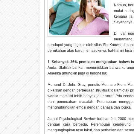
Namun, berk
mulai seri
kemana ia 
Sayangnya, 
Di luar mas
menantang 
pendapat yang digelar oleh situs SheKnows, dima
pernikahan atau baru memasukinya, hal-hal ini bisa
1.
Sebanyak 36% pembaca mengatakan bahwa bagi
Anda. Statistik bahkan menunjukkan bahwa kurang
Amerika (mungkin juga di Indonesia).
Menurut Dr John Gray, penulis Men are From Ma
dikaitkan dengan perbedaan struktural dalam otak pr
wanita memiliki lebih banyak jalur saraf. Pria ce
dan pemecahan masalah. Perempuan mengguna
menghubungkan emosi dengan bahasa dan logika.
Jurnal Psychological Review terbitan Juli 2000 m
dengan cara berbeda. Perempuan cenderung me
mengungkapkan rasa takut, dan perhatian dari sesa