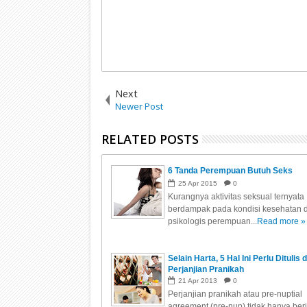
Next
Newer Post
RELATED POSTS
6 Tanda Perempuan Butuh Seks
25
Apr
2015
0
Kurangnya aktivitas seksual ternyata
berdampak pada kondisi kesehatan 
psikologis perempuan...
Read more »
Selain Harta, 5 Hal Ini Perlu Ditulis d
Perjanjian Pranikah
21
Apr
2013
0
Perjanjian pranikah atau pre-nuptial
agreement (pre-nup) tidak hanya beri