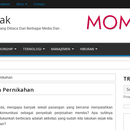
claimer
More
Contact
ak
Yang Dibaca Dari Berbagai Media Dan .
IONSHIP
TEKNOLOGI
MANAJEMEN
HIBURAN
un Secara Online
TR
rnikahan
am Pernikahan
Pow
da, mengapa banyak sekali pasangan yang bercerai menyalahkan
komunikasi sebagai penyebab perpisahan mereka? Apa sulitnya
Bukankah berbicara adalah aktivitas yang sudah kita lakukan sejak kita
ran?