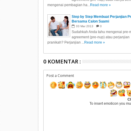
mengenai pembagian ha...
Read more »
Step by Step Membuat Perjanjian P
Bersama Calon Suami
03
Mar
2013
0
Sudahkah Anda tahu mengenai pre-n
agreement (pre-nup) atau perjanjian
pranikah? Perjanjian ...
Read more »
0 KOMENTAR :
Post a Comment
Cl
To insert emoticon you mu