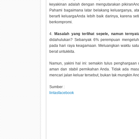
keyakinan adalah dengan mengutarakan pikiranAn
Pahami bagaimana latar belakang keluarganya, at
berarti keluargaAnda lebih baik darinya, karena set
berkompromi.
4.
Masalah yang terlihat sepele, namun ternya
didahulukan? Sebanyak 6% perempuan mengeluh
pada hari raya keagamaan. Meluangkan waktu satu 
berat untukkita.
Namun, yakini hal ini: semakin tulus penghargaa
aman dan stabil pernikahan Anda. Tidak ada masa
mencari jalan keluar tersebut, bukan tak mungkin 
Sumber :
lintasfacebook