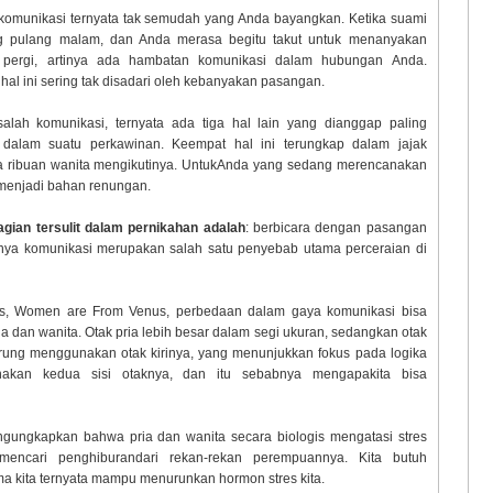
omunikasi ternyata tak semudah yang Anda bayangkan. Ketika suami
ng pulang malam, dan Anda merasa begitu takut untuk menanyakan
pergi, artinya ada hambatan komunikasi dalam hubungan Anda.
hal ini sering tak disadari oleh kebanyakan pasangan.
alah komunikasi, ternyata ada tiga hal lain yang dianggap paling
dalam suatu perkawinan. Keempat hal ini terungkap dalam jajak
na ribuan wanita mengikutinya. UntukAnda yang sedang merencanakan
 menjadi bahan renungan.
an tersulit dalam pernikahan adalah
: berbicara dengan pasangan
nya komunikasi merupakan salah satu penyebab utama perceraian di
rs, Women are From Venus, perbedaan dalam gaya komunikasi bisa
ia dan wanita. Otak pria lebih besar dalam segi ukuran, sedangkan otak
nderung menggunakan otak kirinya, yang menunjukkan fokus pada logika
kan kedua sisi otaknya, dan itu sebabnya mengapakita bisa
engungkapkan bahwa pria dan wanita secara biologis mengatasi stres
ncari penghiburandari rekan-rekan perempuannya. Kita butuh
ma kita ternyata mampu menurunkan hormon stres kita.