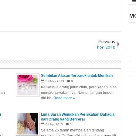
MO
Previous
Thor (2011)
Sembilan Alasan Terburuk untuk Menikah
31
May
2013
0
Ketika dua orang jatuh cinta, pernikahan jelas
dan
menjadi jawabannya. Namun jangan bodohi
diri kit...
Read more »
i
Lima Saran Wujudkan Pernikahan Bahagia
dari Orang yang Bercerai
01
Apr
2013
0
Selama 25 tahun mempelajari tentang
si
pernikahan, Dr. Terri Orbuch, profesor peneliti