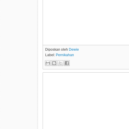
Diposkan oleh
Dewie
Label:
Pernikahan