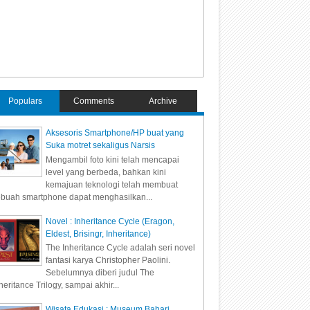
Populars
Comments
Archive
Aksesoris Smartphone/HP buat yang
Suka motret sekaligus Narsis
Mengambil foto kini telah mencapai
level yang berbeda, bahkan kini
kemajuan teknologi telah membuat
buah smartphone dapat menghasilkan...
Novel : Inheritance Cycle (Eragon,
Eldest, Brisingr, Inheritance)
The Inheritance Cycle adalah seri novel
fantasi karya Christopher Paolini.
Sebelumnya diberi judul The
heritance Trilogy, sampai akhir...
Wisata Edukasi : Museum Bahari,