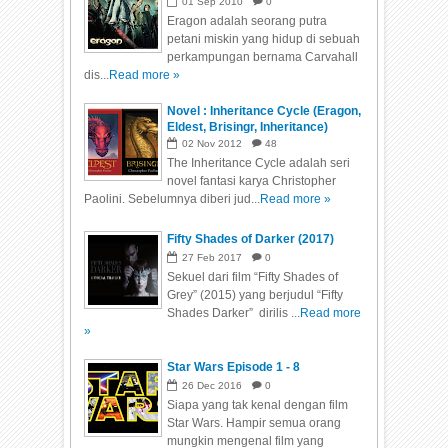
01
Sep
2010
0
Eragon adalah seorang putra
petani miskin yang hidup di sebuah
perkampungan bernama Carvahall
dis...
Read more »
Novel : Inheritance Cycle (Eragon,
Eldest, Brisingr, Inheritance)
02
Nov
2012
48
The Inheritance Cycle adalah seri
novel fantasi karya Christopher
Paolini. Sebelumnya diberi jud...
Read more »
Fifty Shades of Darker (2017)
27
Feb
2017
0
Sekuel dari film “Fifty Shades of
Grey” (2015) yang berjudul “Fifty
Shades Darker” dirilis ...
Read more
»
Star Wars Episode 1 - 8
26
Dec
2016
0
Siapa yang tak kenal dengan film
Star Wars. Hampir semua orang
mungkin mengenal film yang