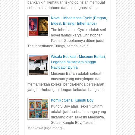
bahkan kini kemajuan teknologi telah membuat
sebuah smartphone dapat menghasilkan...
Novel : Inheritance Cycle (Eragon,
Eldest, Brisingr, Inheritance)
The Inheritance Cycle adalah seri
novel fantasi karya Christopher
Paolini. Sebelumnya diberi judul
The Inheritance Trilogy, sampai akhir...
Wisata Edukasi : Museum Bahari,
Legenda Nusantara hingga
Navigator Dunia
Museum Bahari adalah sebuah
museum yang menyimpan dan
memamerkan koleksi benda-benda bersejarah
yang berhubungan dengan kelautan bangsa I...
Komik : Serial Kungfu Boy
Kungfu Boy atau Tekken Chinmi
adalah judul sebuah manga yang
dikarang oleh Takeshi Maekawa.
Selain Kungfu Boy, Takeshi
Maekawa juga meng...