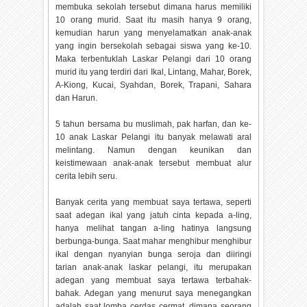
membuka sekolah tersebut dimana harus memiliki
10 orang murid. Saat itu masih hanya 9 orang,
kemudian harun yang menyelamatkan anak-anak
yang ingin bersekolah sebagai siswa yang ke-10.
Maka terbentuklah Laskar Pelangi dari 10 orang
murid itu yang terdiri dari Ikal, Lintang, Mahar, Borek,
A-Kiong, Kucai, Syahdan, Borek, Trapani, Sahara
dan Harun.
5 tahun bersama bu muslimah, pak harfan, dan ke-
10 anak Laskar Pelangi itu banyak melawati aral
melintang. Namun dengan keunikan dan
keistimewaan anak-anak tersebut membuat alur
cerita lebih seru.
Banyak cerita yang membuat saya tertawa, seperti
saat adegan ikal yang jatuh cinta kepada a-ling,
hanya melihat tangan a-ling hatinya langsung
berbunga-bunga. Saat mahar menghibur menghibur
ikal dengan nyanyian bunga seroja dan diiringi
tarian anak-anak laskar pelangi, itu merupakan
adegan yang membuat saya tertawa terbahak-
bahak. Adegan yang menurut saya menegangkan
adalah saat lomba cerdas cermat, dimana seorang