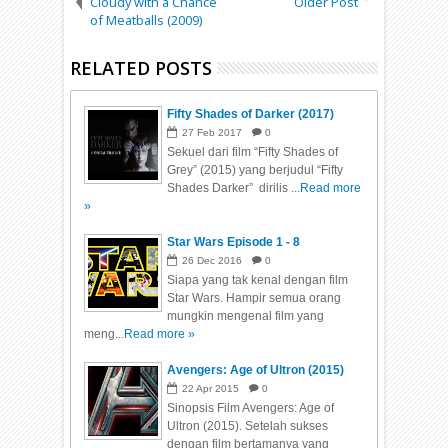
Cloudy with a Chance
Older Post
of Meatballs (2009)
RELATED POSTS
Fifty Shades of Darker (2017)
27
Feb
2017
0
Sekuel dari film “Fifty Shades of
Grey” (2015) yang berjudul “Fifty
Shades Darker” dirilis ...
Read more
»
Star Wars Episode 1 - 8
26
Dec
2016
0
Siapa yang tak kenal dengan film
Star Wars. Hampir semua orang
mungkin mengenal film yang
meng...
Read more »
Avengers: Age of Ultron (2015)
22
Apr
2015
0
Sinopsis Film Avengers: Age of
Ultron (2015). Setelah sukses
dengan film bertamanya yang