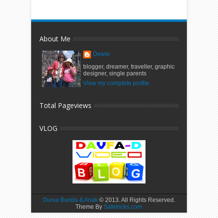
About Me
Dewie
blogger, dreamer, traveller, graphic
designer, single parents
View my complete profile
Total Pageviews
VLOG
Dunia Bunda & Anak
© 2013. All Rights Reserved.
Theme By
Safetricks.com