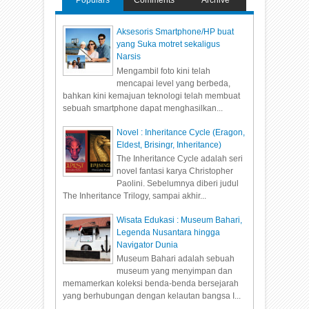
Populars
Comments
Archive
Aksesoris Smartphone/HP buat
yang Suka motret sekaligus
Narsis
Mengambil foto kini telah
mencapai level yang berbeda,
bahkan kini kemajuan teknologi telah membuat
sebuah smartphone dapat menghasilkan...
Novel : Inheritance Cycle (Eragon,
Eldest, Brisingr, Inheritance)
The Inheritance Cycle adalah seri
novel fantasi karya Christopher
Paolini. Sebelumnya diberi judul
The Inheritance Trilogy, sampai akhir...
Wisata Edukasi : Museum Bahari,
Legenda Nusantara hingga
Navigator Dunia
Museum Bahari adalah sebuah
museum yang menyimpan dan
memamerkan koleksi benda-benda bersejarah
yang berhubungan dengan kelautan bangsa I...