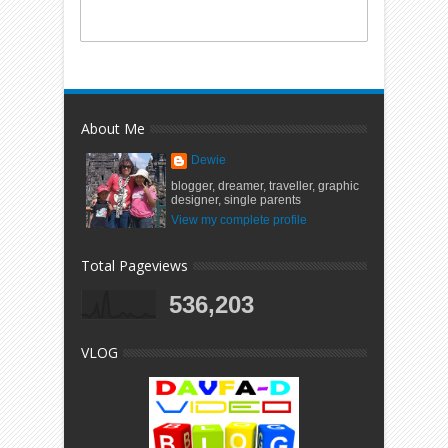
About Me
Dewie
blogger, dreamer, traveller, graphic
designer, single parents
View my complete profile
Total Pageviews
536,203
VLOG