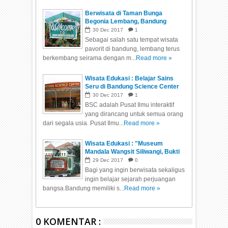
Berwisata di Taman Bunga
Begonia Lembang, Bandung
30
Dec
2017
1
Sebagai salah satu tempat wisata
pavorit di bandung, lembang terus
berkembang seirama dengan m...
Read more »
Wisata Edukasi : Belajar Sains
Seru di Bandung Science Center
30
Dec
2017
1
BSC adalah Pusat Ilmu interaktif
yang dirancang untuk semua orang
dari segala usia. Pusat Ilmu...
Read more »
Wisata Edukasi : "Museum
Mandala Wangsit Siliwangi, Bukti
sejarah perjuangan bangsa"
29
Dec
2017
0
Bagi yang ingin berwisata sekaligus
ingin belajar sejarah perjuangan
bangsa.Bandung memiliki s...
Read more »
0 KOMENTAR :