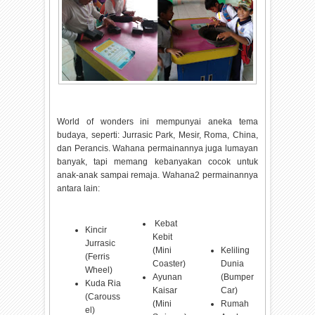
World of wonders ini mempunyai aneka tema
budaya, seperti: Jurrasic Park, Mesir, Roma, China,
dan Perancis. Wahana permainannya juga lumayan
banyak, tapi memang kebanyakan cocok untuk
anak-anak sampai remaja. Wahana2 permainannya
antara lain:
Kebat
Kincir
Kebit
Jurrasic
(Mini
Keliling
(Ferris
Coaster)
Dunia
Wheel)
Ayunan
(Bumper
Kuda Ria
Kaisar
Car)
(Carouss
(Mini
Rumah
el)