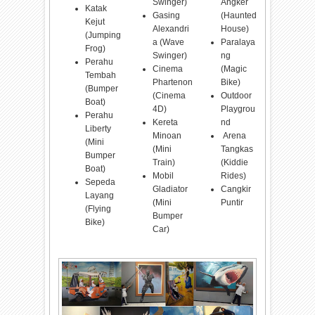
Swinger)
Angker
Katak
Gasing
(Haunted
Kejut
Alexandri
House)
(Jumping
a (Wave
Paralaya
Frog)
Swinger)
ng
Perahu
Cinema
(Magic
Tembah
Phartenon
Bike)
(Bumper
(Cinema
Outdoor
Boat)
4D)
Playgrou
Perahu
Kereta
nd
Liberty
Minoan
Arena
(Mini
(Mini
Tangkas
Bumper
Train)
(Kiddie
Boat)
Mobil
Rides)
Sepeda
Gladiator
Cangkir
Layang
(Mini
Puntir
(Flying
Bumper
Bike)
Car)