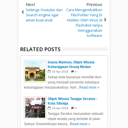
Next
Previous
Settings Youtube dan
Cara Mengembalikan
Search engine agar
File/Folder Yang Di
aman buat anak
Hidden Oleh Virus di
Flashdisk tanpa
menggunakan
Software
RELATED POSTS
Istana Maimun, Objek Wisata
Kebanggaan Orang Medan
03
Apr
2018
0
Setiap kota biasanya memiliki ikon
yang menjadi penanda sekaligus
kebanggaan masyarakatnya. Nah...
Read more »
Objek Wisata Tangga Seratus -
Kota Sibolga
03
Apr
2018
0
Tangga Seratus merupakan sebuah
objek wisata yang terletak di jalan
Sutoyo Siswomiharjo kelura...
Read more »