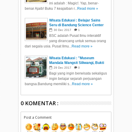
ini adalah : Magic!. Yap, benar-
benar Ajaib! Buku 7 keajaiban r...
Read more »
Wisata Edukasi : Belajar Sains
Seru di Bandung Science Center
30
Dec
2017
1
BSC adalah Pusat Ilmu interaktif
yang dirancang untuk semua orang
dari segala usia. Pusat Ilmu...
Read more »
Wisata Edukasi : "Museum
Mandala Wangsit Siliwangi, Bukti
sejarah perjuangan bangsa"
29
Dec
2017
0
Bagi yang ingin berwisata sekaligus
ingin belajar sejarah perjuangan
bangsa.Bandung memiliki s...
Read more »
0 KOMENTAR :
Post a Comment