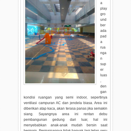
a
play
gro
und
ber
ada
pad
a
rua
nga
n
sup
er
luas
,
den
gan
kondisi ruangan yang semi indoor, sepertinya
ventilasi campuran AC dan jendela biasa. Area ini
diberikan atap kaca, akan terasa panas jika semakin
siang. Sayangnya area ini rentan debu
pembangunan gedung dari luar, hal ini
menyebabkan anak-anak mudah bersin saat
bermain. Permainannya tidak banyak tapi tetap seru