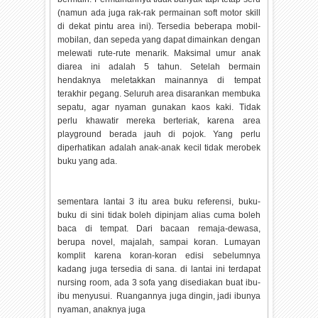
(namun ada juga rak-rak permainan soft motor skill
di dekat pintu area ini). Tersedia beberapa mobil-
mobilan, dan sepeda yang dapat dimainkan dengan
melewati rute-rute menarik. Maksimal umur anak
diarea ini adalah 5 tahun. Setelah bermain
hendaknya meletakkan mainannya di tempat
terakhir pegang. Seluruh area disarankan membuka
sepatu, agar nyaman gunakan kaos kaki. Tidak
perlu khawatir mereka berteriak, karena area
playground berada jauh di pojok. Yang perlu
diperhatikan adalah anak-anak kecil tidak merobek
buku yang ada.
sementara lantai 3 itu area buku referensi, buku-
buku di sini tidak boleh dipinjam alias cuma boleh
baca di tempat. Dari bacaan remaja-dewasa,
berupa novel, majalah, sampai koran. Lumayan
komplit karena koran-koran edisi sebelumnya
kadang juga tersedia di sana. di lantai ini terdapat
nursing room, ada 3 sofa yang disediakan buat ibu-
ibu menyusui. Ruangannya juga dingin, jadi ibunya
nyaman, anaknya juga