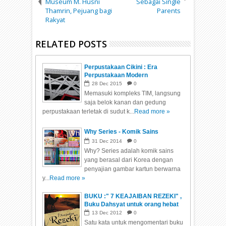
Museum M. Husni
Sebagai Single
Thamrin, Pejuang bagi
Parents
Rakyat
RELATED POSTS
Perpustakaan Cikini : Era
Perpustakaan Modern
28
Dec
2015
0
Memasuki kompleks TIM, langsung
saja belok kanan dan gedung
perpustakaan terletak di sudut k...
Read more »
Why Series - Komik Sains
31
Dec
2014
0
Why? Series adalah komik sains
yang berasal dari Korea dengan
penyajian gambar kartun berwarna
y...
Read more »
BUKU :" 7 KEAJAIBAN REZEKI" ,
Buku Dahsyat untuk orang hebat
13
Dec
2012
0
Satu kata untuk mengomentari buku