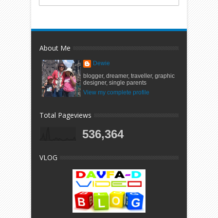
About Me
Dewie
blogger, dreamer, traveller, graphic
designer, single parents
View my complete profile
Total Pageviews
536,364
VLOG