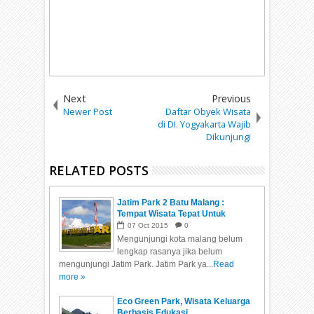
Next
Previous
Newer Post
Daftar Obyek Wisata
di DI. Yogyakarta Wajib
Dikunjungi
RELATED POSTS
Jatim Park 2 Batu Malang :
Tempat Wisata Tepat Untuk
Belajar Dan Berekreasi
07
Oct
2015
0
Mengunjungi kota malang belum
lengkap rasanya jika belum
mengunjungi Jatim Park. Jatim Park ya...
Read
more »
Eco Green Park, Wisata Keluarga
Berbasis Edukasi