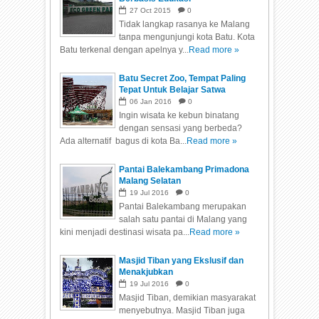
27
Oct
2015
0
Tidak langkap rasanya ke Malang
tanpa mengunjungi kota Batu. Kota
Batu terkenal dengan apelnya y...
Read more »
Batu Secret Zoo, Tempat Paling
Tepat Untuk Belajar Satwa
06
Jan
2016
0
Ingin wisata ke kebun binatang
dengan sensasi yang berbeda?
Ada alternatif bagus di kota Ba...
Read more »
Pantai Balekambang Primadona
Malang Selatan
19
Jul
2016
0
Pantai Balekambang merupakan
salah satu pantai di Malang yang
kini menjadi destinasi wisata pa...
Read more »
Masjid Tiban yang Ekslusif dan
Menakjubkan
19
Jul
2016
0
Masjid Tiban, demikian masyarakat
menyebutnya. Masjid Tiban juga