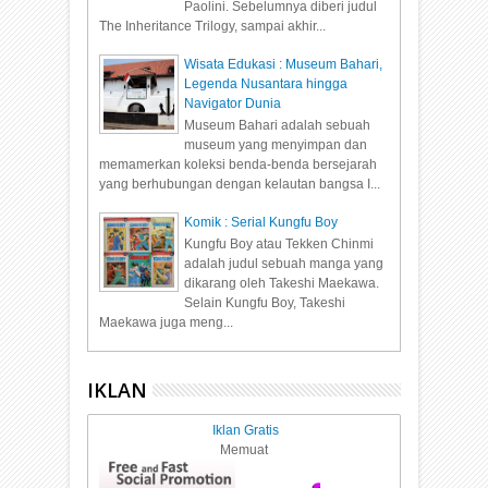
Paolini. Sebelumnya diberi judul
The Inheritance Trilogy, sampai akhir...
Wisata Edukasi : Museum Bahari,
Legenda Nusantara hingga
Navigator Dunia
Museum Bahari adalah sebuah
museum yang menyimpan dan
memamerkan koleksi benda-benda bersejarah
yang berhubungan dengan kelautan bangsa I...
Komik : Serial Kungfu Boy
Kungfu Boy atau Tekken Chinmi
adalah judul sebuah manga yang
dikarang oleh Takeshi Maekawa.
Selain Kungfu Boy, Takeshi
Maekawa juga meng...
IKLAN
Iklan Gratis
Memuat