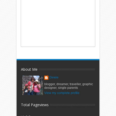
About Me
Dewie
blogger, dreamer, traveller, graphic
designer, single parents
View my complete profile
Total Pageviews