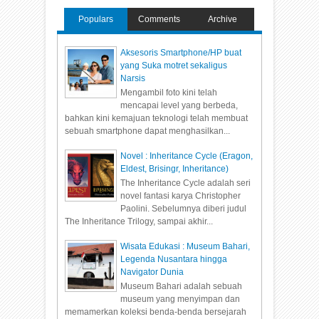
Populars
Comments
Archive
Aksesoris Smartphone/HP buat
yang Suka motret sekaligus
Narsis
Mengambil foto kini telah
mencapai level yang berbeda,
bahkan kini kemajuan teknologi telah membuat
sebuah smartphone dapat menghasilkan...
Novel : Inheritance Cycle (Eragon,
Eldest, Brisingr, Inheritance)
The Inheritance Cycle adalah seri
novel fantasi karya Christopher
Paolini. Sebelumnya diberi judul
The Inheritance Trilogy, sampai akhir...
Wisata Edukasi : Museum Bahari,
Legenda Nusantara hingga
Navigator Dunia
Museum Bahari adalah sebuah
museum yang menyimpan dan
memamerkan koleksi benda-benda bersejarah