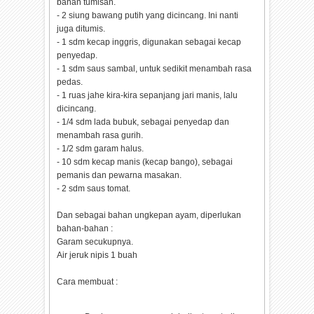
bahan tumisan.
- 2 siung bawang putih yang dicincang. Ini nanti
juga ditumis.
- 1 sdm kecap inggris, digunakan sebagai kecap
penyedap.
- 1 sdm saus sambal, untuk sedikit menambah rasa
pedas.
- 1 ruas jahe kira-kira sepanjang jari manis, lalu
dicincang.
- 1/4 sdm lada bubuk, sebagai penyedap dan
menambah rasa gurih.
- 1/2 sdm garam halus.
- 10 sdm kecap manis (kecap bango), sebagai
pemanis dan pewarna masakan.
- 2 sdm saus tomat.
Dan sebagai bahan ungkepan ayam, diperlukan
bahan-bahan :
Garam secukupnya.
Air jeruk nipis 1 buah
Cara membuat :