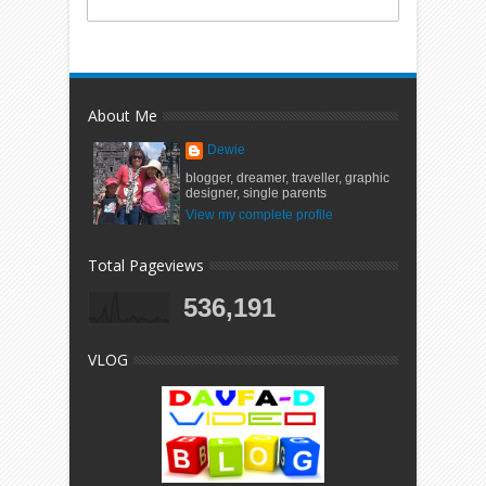
About Me
Dewie
blogger, dreamer, traveller, graphic
designer, single parents
View my complete profile
Total Pageviews
536,191
VLOG