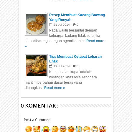
Resep Membuat Kacang Bawang
Yang Renyah
21
Jul
2014
0
Pada waktu bersantai dengan
keluarga, kadang tidak seru jika
tidak dibarengi dengan ngemil dan b...
Read more
»
Tips Membuat Ketupat Lebaran
Enak
19
Jul
2014
0
Ketupat atau kupat adalah
hidangan khas Asia Tenggara
maritim berbahan dasar beras yang
dibungkus...
Read more »
0 KOMENTAR :
Post a Comment