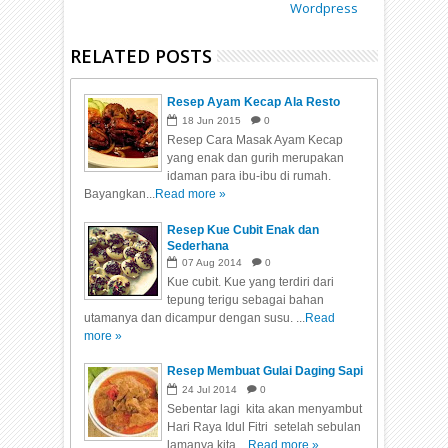
Wordpress
RELATED POSTS
Resep Ayam Kecap Ala Resto
18
Jun
2015
0
Resep Cara Masak Ayam Kecap
yang enak dan gurih merupakan
idaman para ibu-ibu di rumah.
Bayangkan...
Read more »
Resep Kue Cubit Enak dan
Sederhana
07
Aug
2014
0
Kue cubit. Kue yang terdiri dari
tepung terigu sebagai bahan
utamanya dan dicampur dengan susu. ...
Read
more »
Resep Membuat Gulai Daging Sapi
24
Jul
2014
0
Sebentar lagi kita akan menyambut
Hari Raya Idul Fitri setelah sebulan
lamanya kita ...
Read more »