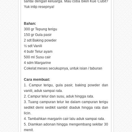
santai dengan keluarga. Mau coba bikin Kue Cubit?
Yuk intip resepnya!
Bahan:
300 gr Tepung terigu
150 gr Gula pasir
2 sdt Baking powder
½ sdt Vanili
4 butir Telur ayam
500 ml Susu cair
4 sdm Margarine
Cokelat meses secukupnya, untuk isian / taburan
Cara membuat:
1. Campur terigu, gula pasir, baking powder dan
vanili, aduk sampai rata.
2. Campur telur dan susu, aduk hingga rata.
3. Tuang campuran telur ke dalam campuran terigu
sedikit demi sedikit sambil diaduk hingga rata dan
licin.
4. Tambahkan margarin cair lalu aduk sampai rata.
5. Diamkan adonan hingga mengembang sekitar 30
menit.