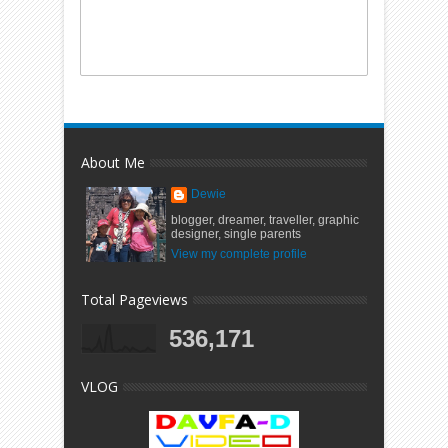
About Me
Dewie
blogger, dreamer, traveller, graphic
designer, single parents
View my complete profile
Total Pageviews
536,171
VLOG