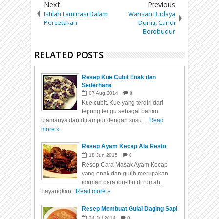
Next
Previous
Istilah Laminasi Dalam
Warisan Budaya
Percetakan
Dunia, Candi
Borobudur
RELATED POSTS
Resep Kue Cubit Enak dan
Sederhana
07
Aug
2014
0
Kue cubit. Kue yang terdiri dari
tepung terigu sebagai bahan
utamanya dan dicampur dengan susu. ...
Read
more »
Resep Ayam Kecap Ala Resto
18
Jun
2015
0
Resep Cara Masak Ayam Kecap
yang enak dan gurih merupakan
idaman para ibu-ibu di rumah.
Bayangkan...
Read more »
Resep Membuat Gulai Daging Sapi
24
Jul
2014
0