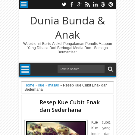
Dunia Bunda &
Anak
Website Ini Berisi Artikel Pengalaman Penulis Maupun
Yang Dibaca Dari Berbagai Media Dan . Semoga
Bermanfaat.
Home
»
kue
»
masak
»
Resep Kue Cubit Enak dan
Sederhana
Resep Kue Cubit Enak
dan Sederhana
Kue cubit.
Kue yang
terdiri dari