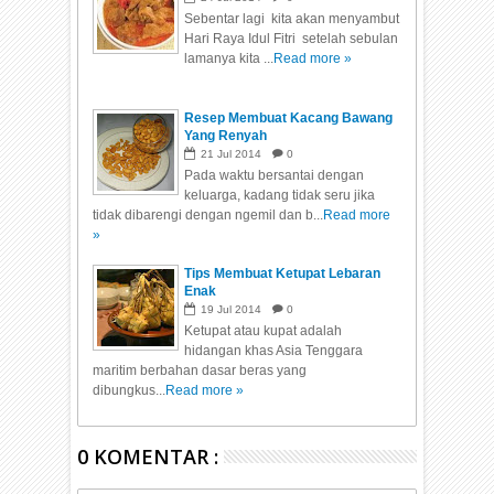
Sebentar lagi kita akan menyambut
Hari Raya Idul Fitri setelah sebulan
lamanya kita ...
Read more »
Resep Membuat Kacang Bawang
Yang Renyah
21
Jul
2014
0
Pada waktu bersantai dengan
keluarga, kadang tidak seru jika
tidak dibarengi dengan ngemil dan b...
Read more
»
Tips Membuat Ketupat Lebaran
Enak
19
Jul
2014
0
Ketupat atau kupat adalah
hidangan khas Asia Tenggara
maritim berbahan dasar beras yang
dibungkus...
Read more »
0 KOMENTAR :