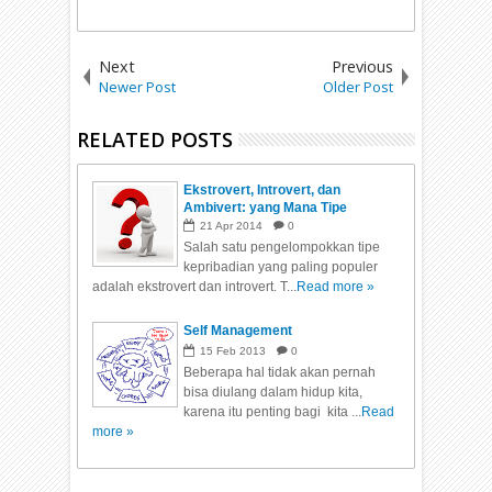
Next
Previous
Newer Post
Older Post
RELATED POSTS
Ekstrovert, Introvert, dan
Ambivert: yang Mana Tipe
Kepribadian Anda?
21
Apr
2014
0
Salah satu pengelompokkan tipe
kepribadian yang paling populer
adalah ekstrovert dan introvert. T...
Read more »
Self Management
15
Feb
2013
0
Beberapa hal tidak akan pernah
bisa diulang dalam hidup kita,
karena itu penting bagi kita ...
Read
more »