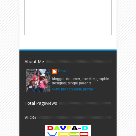
About Me
Dewie
blogger, dreamer, traveller, graphic
designer, single parents
View my complete profile
Total Pageviews
VLOG