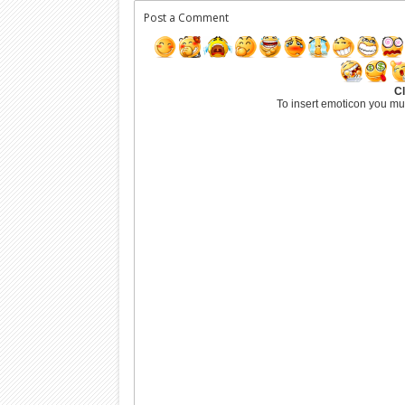
Post a Comment
Cl
To insert emoticon you mu