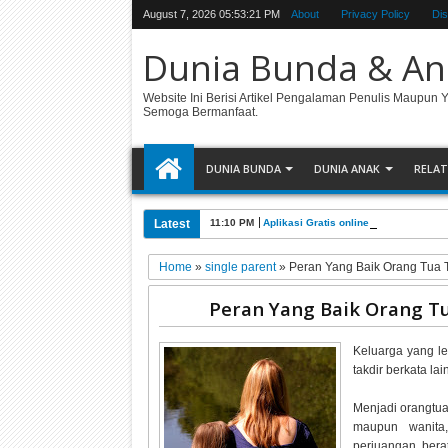
August 7, 2026
05:53:21 PM
About
Privacy Policy
Dis
Dunia Bunda & An
Website Ini Berisi Artikel Pengalaman Penulis Maupun 
Semoga Bermanfaat.
DUNIA BUNDA
DUNIA ANAK
RELAT
Latest
11:10 PM
Aplikasi Gratis online all-in-one unt
Home
»
single parent
»
Peran Yang Baik Orang Tua 
Peran Yang Baik Orang T
Keluarga yang l
takdir berkata l
Menjadi orangtua
maupun wanita,
perjuangan ber