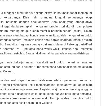
tua tunggal dituntut harus bekerja ekstra keras untuk dapat memenuhi
p keluarganya. Disisi lain, orangtua tunggal seharusnya tetap
ktu bersama dengan anak-anaknya. Anak-anak yang orangtuanya
ninggal dunia seringkali mengalami problem prilaku diri dan prilaku
arah, murung ataupun lebih memilih bermain sendiri (soliter). Salah
bantu anak menghadapi kondisi semacam itu adalah mengajarkan untuk
orangtua bercerai, maka yakinkan anak bahwa keadaan tersebut bukan
. Bangkitkan lagi rasa percaya diri anak. Menurut Psikolog dari Alfred
lleen Sherman PhD, terutama pada waktu-waktu khusus anak meminta
aat liburan sekolah. Saat anak di rumah tanpa ada orangtua disisinya.
ya harus bekerja, namun sesekali sulit untuk menerima jawaban
h atau ibu harus bekerja,”. Terutama pada saat anak ingin melakukan
ar Colleen.
gtua dan anak dapat bertemu ialah mengadakan pertemuan keluarga.
a diberi kesempatan untuk membicarakan kegiatannya di kantor atau
apat dibicarakan juga mengenai kegiatan wajib masing-masing anggota
u, dapat juga diusahakan waktu untuk lebih banyak berkumpul bersama.
 meminta anak membantu memasak. Atau, jadwalkan orangtua untuk
m hari atau akhir pekan,” ujar Colleen.