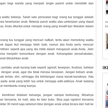
gan bagi wanita yang menjadi single parent untuk mendidik dan
 waktu bekerja. Salah satu persoalan bagi orang tua tunggal adalah
si keseharian anak. Bekerja paruh waktu atau pekerjaan yang dapat
me
as, Anda dituntut untuk menjadi orang yang kreatif dan fleksibel dalam
be
 orang tua tunggal yang mencari nafkah, tentu akan memotong waktu
k dapat ikut menjaga lebih baik, namun jika Anda perlu mencari
itmen seperti apa yang dia miliki dalam mengasuh anak Anda. Jalin
bisa menjalin komunikasi dengan anak. Kehangatan persahabatan,
 amat dibutuhkan anak.
IK
erilaku anak kurang baik seperti agresif, kesepian, frustrasi, bahkan
 dengan anak, agar dia tidak merasa kesepian. Jangan bebani anak.
ak terlalu dini, sehingga dia kehilangan masa kanak-kanaknya. Ada
 pada anak yang lebih tua untuk menjaga adik-adiknya. Anak kadang
agar membantu orang tuanya.
a keintiman didalam keluarga, jangan sampai berkurang. Misalnya
ar bersama, ke mall, atau ke toko buku. Bisa juga ngobrol bersama
tar 30 menit saja sebelum tidur dengan anak untuk bicara dari hati ke