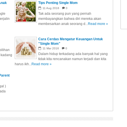
Anak
Tips Penting Single Mom
11
Aug
2016
0
ngle
Tak ada seorang pun yang pernah
rjalin
membayangkan bahwa diri mereka akan
membesarkan anak seorang d...
Read more »
Cara Cerdas Mengatur Keuangan Untuk
"Single Mom"
11
Mar
2016
0
pilihan
Dalam hidup terkadang ada banyak hal yang
i kadang
tidak kita rencanakan namun terjadi dan kita
harus ikh...
Read more »
Parent
al )
 ada