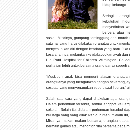
hidup keluarga.
Seringkali orang
kebutuhan hidu
menyediakan wa
bercerai atau me
sosial. Misalnya, gampang tersinggung dan marah-m
satu hal yang harus dilakukan orangtua untuk mem
menyesuaikan diri dengan keadaan yang baru. Jika 
kesalahannya, melainkan ketidakcocokan ayah dan ibu
I. duPont Hospital for Children Wilmington, Co
perhatian lebih untuk bersama orangtuanya seperti s
“Meskipun anak bisa mengerti alasan orangtuan
orangtuanya yang mengatakan “jangan sekarang, aya
sesuatu yang menyenangkan seperti saat liburan,” uj
Salah satu cara yang dapat dilakukan agar oran
Dalam pertemuan tersebut, semua anggota keluarg
sekolah. Selain itu, didalam pertemuan tersebut d
keluarga yang yang dilakukan di rumah. “Selain it
Misalnya, makan malam bersama, orangtua dapat
bermain games atau menonton film bersama pada mala