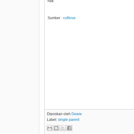
hati.
Sumber :
cofilove
Diposkan oleh
Dewie
Label:
single parent