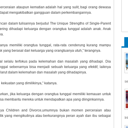
erceraian ataupun kematian adalah hal yang sulit, bagi orang dewasa
ua dapat mengakibatkan gangguan dalam perkembangannya.
uncan dalam tulisannya berjudul The Unique Strengths of Single-Parent
ring dihadapi keluarga dengan orangtua tunggal adalah anak. Anak
ya.
hanya memiliki orangtua tunggal, rata-rata cenderung kurang mampu
 yang berasal dari keluarga yang orangtuanya utuh,” terangnya.
al selalu terfokus pada kelemahan dan masalah yang dihadapi. Dia
ggal sebenarnya bisa menjadi sebuah keluarga yang efektif, laiknya
k larut dalam kelemahan dan masalah yang dihadapinya.
se
ekuatan yang dimilikinya,” katanya.
urkan, jika keluarga dengan orangtua tunggal memiliki kemauan untuk
 bisa membantu mereka untuk mendapatkan apa yang diinginkannya.
kunya Children and Divorce,umumnya bukan momen perceraian atau
lik yang mengikutinya atau berkurangnya peran ayah dan ibu sebagai
In