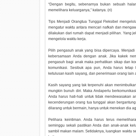
“Dengan begitu, sebenarnya bukan sebuah halan
memelihara keluarganya,” katanya. (ri)
Tips Menjadi Orangtua Tunggal Fleksibel mengelola
mengatur waktu antara mencari nafkah dan mengawa
dilakukan dari rumah dapat menjadi pilihan. Yang jel
mengelola waktu kerja.
Pilih pengasuh anak yang bisa dipercaya. Menjadi
kebersamaan Anda dengan anak. Jika kakek nene
pengasuh bagi anak maka perhatikan sikap dan kom
komunikasi. Sesibuk apa pun, Anda harus tetap 
ketulusan kasih sayang, dan penerimaan orang lain
Kasih sayang yang tak terpenuhi akan menimbulkan p
mungkin bunuh diri. Maka Andaperlu berkomunikasi
Anda harus hati-hati untuk tidak mendewasakan an
kecenderungan orang tua tunggal akan bergantung
dilarang untuk bermain, hanya untuk menekan dia 
Pelihara keintiman. Anda harus terus memelihar
seminggu sekali pastikan Anda dan anak-anak kelu
sambil makan malam. Setidaknya, luangkan waktu seki