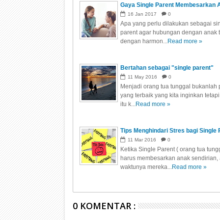
Gaya Single Parent Membesarkan 
16
Jan
2017
0
Apa yang perlu dilakukan sebagai si
parent agar hubungan dengan anak te
dengan harmon...
Read more »
Bertahan sebagai "single parent"
11
May
2016
0
Menjadi orang tua tunggal bukanlah 
yang terbaik yang kita inginkan tetap
itu k...
Read more »
Tips Menghindari Stres bagi Single 
11
Mar
2016
0
Ketika Single Parent ( orang tua tungg
harus membesarkan anak sendirian,
waktunya mereka...
Read more »
0 KOMENTAR :