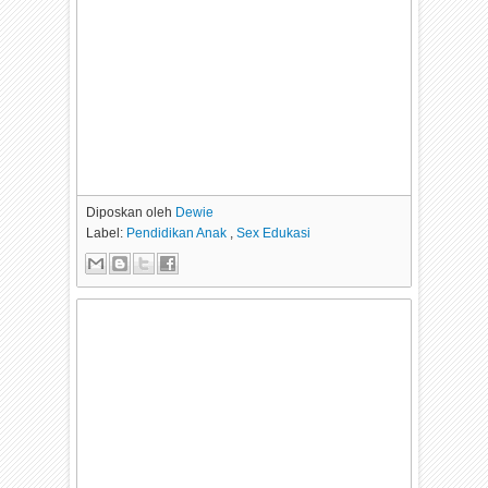
Diposkan oleh
Dewie
Label:
Pendidikan Anak
,
Sex Edukasi