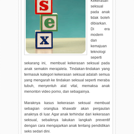
Kekerasan
seksual
pada anak
tidak boleh
dibiarkan.
Di era
modern
dan
kemajuan
teknologi
seperti
sekarang ini, membuat kekerasan seksual pada
anak semakin merajalela. Tindakan-tindakan yang
termasuk kategori kekerasan seksual adalah semua
yang mengarah ke tindakan seksual seperti meraba
tubuh, menyentuh alat vital, memaksa anak
menonton video porno, dan sebagainya.
Maraknya kasus kekerasan seksual membuat
sebagian orangtua khawatir akan pergaulan
anaknya di luar. Agar anak terhindar dari kekerasan
seksual, sebaiknya lakukan langkah preventif
dengan cara mengajarkan anak tentang pendidikan
seks sedari dini.