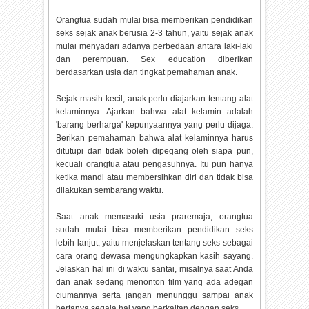
Orangtua sudah mulai bisa memberikan pendidikan
seks sejak anak berusia 2-3 tahun, yaitu sejak anak
mulai menyadari adanya perbedaan antara laki-laki
dan perempuan. Sex education diberikan
berdasarkan usia dan tingkat pemahaman anak.
Sejak masih kecil, anak perlu diajarkan tentang alat
kelaminnya. Ajarkan bahwa alat kelamin adalah
'barang berharga' kepunyaannya yang perlu dijaga.
Berikan pemahaman bahwa alat kelaminnya harus
ditutupi dan tidak boleh dipegang oleh siapa pun,
kecuali orangtua atau pengasuhnya. Itu pun hanya
ketika mandi atau membersihkan diri dan tidak bisa
dilakukan sembarang waktu.
Saat anak memasuki usia praremaja, orangtua
sudah mulai bisa memberikan pendidikan seks
lebih lanjut, yaitu menjelaskan tentang seks sebagai
cara orang dewasa mengungkapkan kasih sayang.
Jelaskan hal ini di waktu santai, misalnya saat Anda
dan anak sedang menonton film yang ada adegan
ciumannya serta jangan menunggu sampai anak
bertanya segala hal yang berkaitan dengan seks.