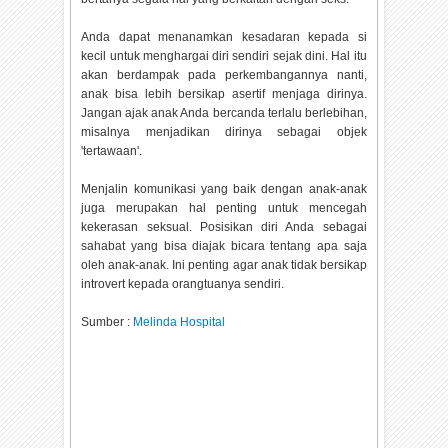
Anda dapat menanamkan kesadaran kepada si
kecil untuk menghargai diri sendiri sejak dini. Hal itu
akan berdampak pada perkembangannya nanti,
anak bisa lebih bersikap asertif menjaga dirinya.
Jangan ajak anak Anda bercanda terlalu berlebihan,
misalnya menjadikan dirinya sebagai objek
'tertawaan'.
Menjalin komunikasi yang baik dengan anak-anak
juga merupakan hal penting untuk mencegah
kekerasan seksual. Posisikan diri Anda sebagai
sahabat yang bisa diajak bicara tentang apa saja
oleh anak-anak. Ini penting agar anak tidak bersikap
introvert kepada orangtuanya sendiri.
Sumber :
Melinda Hospital