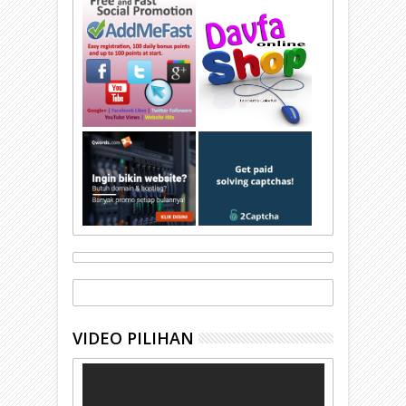
VIDEO PILIHAN