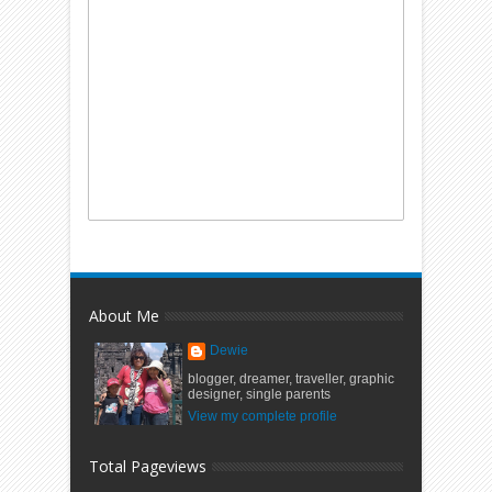
About Me
Dewie
blogger, dreamer, traveller, graphic
designer, single parents
View my complete profile
Total Pageviews