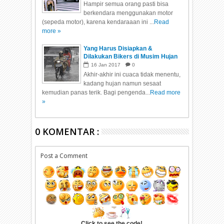
Hampir semua orang pasti bisa
berkendara menggunakan motor
(sepeda motor), karena kendaraaan ini ...
Read
more »
Yang Harus Disiapkan &
Dilakukan Bikers di Musim Hujan
16
Jan
2017
0
Akhir-akhir ini cuaca tidak menentu,
kadang hujan namun sesaat
kemudian panas terik. Bagi pengenda...
Read more
»
0 KOMENTAR :
Post a Comment
Click to see the code!