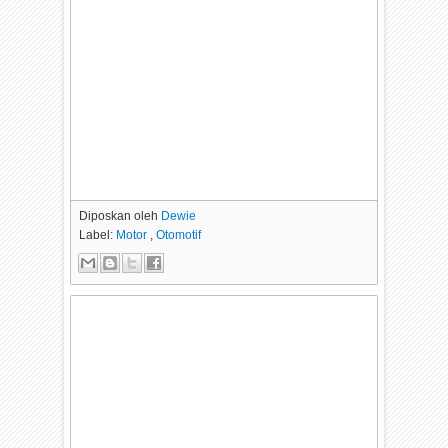
Diposkan oleh
Dewie
Label:
Motor
,
Otomotif