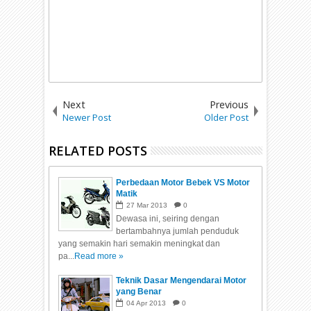
Next
Previous
Newer Post
Older Post
RELATED POSTS
Perbedaan Motor Bebek VS Motor
Matik
27
Mar
2013
0
Dewasa ini, seiring dengan
bertambahnya jumlah penduduk
yang semakin hari semakin meningkat dan
pa...
Read more »
Teknik Dasar Mengendarai Motor
yang Benar
04
Apr
2013
0