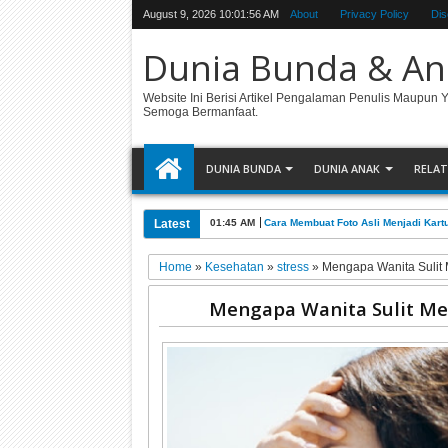
August 9, 2026
10:01:56 AM
About
Privacy Policy
Dis
Dunia Bunda & An
Website Ini Berisi Artikel Pengalaman Penulis Maupun 
Semoga Bermanfaat.
DUNIA BUNDA
DUNIA ANAK
RELAT
Latest
01:45 AM
Cara Membuat Foto Asli Menjadi Kart
Home
»
Kesehatan
»
stress
»
Mengapa Wanita Sulit 
Mengapa Wanita Sulit Me