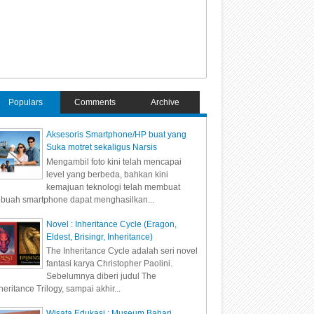
Populars
Comments
Archive
Aksesoris Smartphone/HP buat yang
Suka motret sekaligus Narsis
Mengambil foto kini telah mencapai
level yang berbeda, bahkan kini
kemajuan teknologi telah membuat
buah smartphone dapat menghasilkan...
Novel : Inheritance Cycle (Eragon,
Eldest, Brisingr, Inheritance)
The Inheritance Cycle adalah seri novel
fantasi karya Christopher Paolini.
Sebelumnya diberi judul The
heritance Trilogy, sampai akhir...
Wisata Edukasi : Museum Bahari,