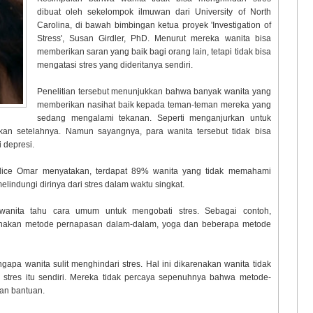
dibuat oleh sekelompok ilmuwan dari University of North
Carolina, di bawah bimbingan ketua proyek 'Investigation of
Stress', Susan Girdler, PhD. Menurut mereka wanita bisa
memberikan saran yang baik bagi orang lain, tetapi tidak bisa
mengatasi stres yang dideritanya sendiri.
Penelitian tersebut menunjukkan bahwa banyak wanita yang
memberikan nasihat baik kepada teman-teman mereka yang
sedang mengalami tekanan. Seperti menganjurkan untuk
kan setelahnya. Namun sayangnya, para wanita tersebut tidak bisa
 depresi.
Dr Alice Omar menyatakan, terdapat 89% wanita yang tidak memahami
lindungi dirinya dari stres dalam waktu singkat.
 wanita tahu cara umum untuk mengobati stres. Sebagai contoh,
unakan metode pernapasan dalam-dalam, yoga dan beberapa metode
apa wanita sulit menghindari stres. Hal ini dikarenakan wanita tidak
res itu sendiri. Mereka tidak percaya sepenuhnya bahwa metode-
an bantuan.