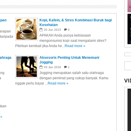
apan
Kopi, Kafein, & Stres Kombinasi Buruk bagi
Kesehatan
20
Jun
2015
0
sarapan
APAKAH Anda punya kebiasaan
daripada
mengonsumsi kopi saat mengalami stres?
Pikirkan kembali jika Anda he...
Read more »
lahraga
Aksesoris Penting Untuk Menemani
Jogging
03
Jan
2016
1
ang
Jogging merupakan salah satu olahraga
a
dengan peminat yang cukup banyak. Kamu
VI
nggak perlu bayar ...
Read more »
gkan
 »