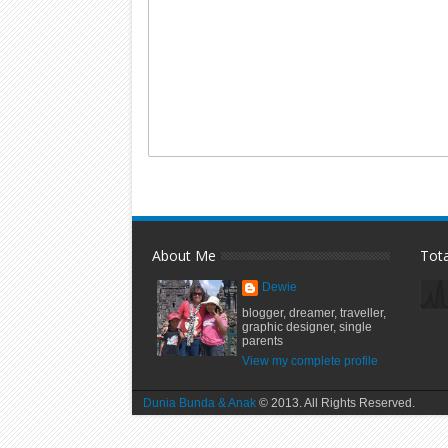
About Me
Tot
Dewie
blogger, dreamer, traveller,
graphic designer, single
parents
View my complete profile
Dunia Bunda & Anak
© 2013. All Rights Reserved.