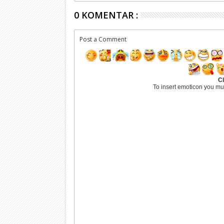
0 KOMENTAR :
Post a Comment
Cl
To insert emoticon you mu