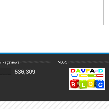
al Pageviews
VLOG
536,309