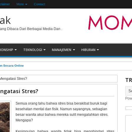
claimer
More
Contact
ak
Yang Dibaca Dari Berbagai Media Dan .
IONSHIP
TEKNOLOGI
MANAJEMEN
HIBURAN
un Secara Online
TR
Mengatasi Stres?
ngatasi Stres?
Pow
Semua orang tahu bahwa stres bisa berakibat buruk bagi
kesehatan mental dan fisik. Namun sayangnya, sebagian
besar wanita akui bahwa mereka sulit mengalahkan stres.
Mengapa?
Kesimpulan bahwa wanita tidak bisa menghindari stres