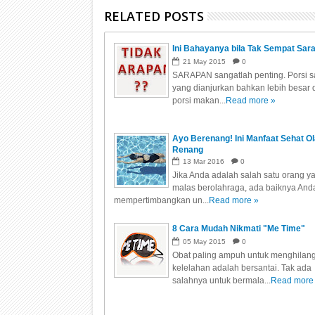
RELATED POSTS
Ini Bahayanya bila Tak Sempat Sar
21
May
2015
0
SARAPAN sangatlah penting. Porsi 
yang dianjurkan bahkan lebih besar 
porsi makan...
Read more »
Ayo Berenang! Ini Manfaat Sehat O
Renang
13
Mar
2016
0
Jika Anda adalah salah satu orang y
malas berolahraga, ada baiknya And
mempertimbangkan un...
Read more »
8 Cara Mudah Nikmati "Me Time"
05
May
2015
0
Obat paling ampuh untuk menghilan
kelelahan adalah bersantai. Tak ada
salahnya untuk bermala...
Read more