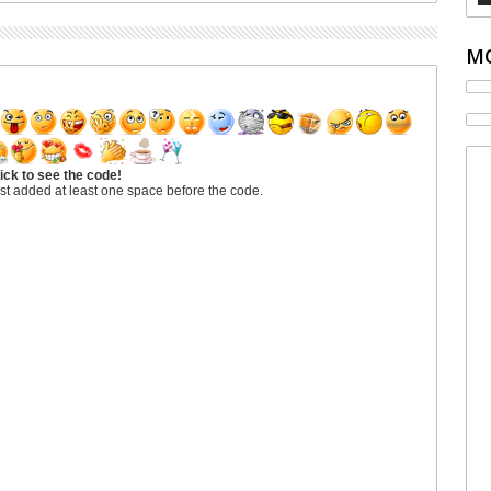
MO
ick to see the code!
st added at least one space before the code.