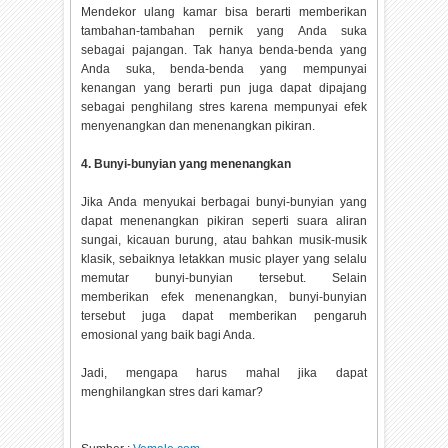
Mendekor ulang kamar bisa berarti memberikan
tambahan-tambahan pernik yang Anda suka
sebagai pajangan. Tak hanya benda-benda yang
Anda suka, benda-benda yang mempunyai
kenangan yang berarti pun juga dapat dipajang
sebagai penghilang stres karena mempunyai efek
menyenangkan dan menenangkan pikiran.
4. Bunyi-bunyian yang menenangkan
Jika Anda menyukai berbagai bunyi-bunyian yang
dapat menenangkan pikiran seperti suara aliran
sungai, kicauan burung, atau bahkan musik-musik
klasik, sebaiknya letakkan music player yang selalu
memutar bunyi-bunyian tersebut. Selain
memberikan efek menenangkan, bunyi-bunyian
tersebut juga dapat memberikan pengaruh
emosional yang baik bagi Anda.
Jadi, mengapa harus mahal jika dapat
menghilangkan stres dari kamar?