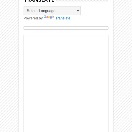
Powered by
Translate