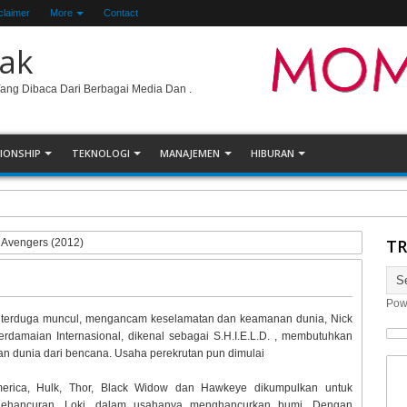
claimer
More
Contact
ak
Yang Dibaca Dari Berbagai Media Dan .
IONSHIP
TEKNOLOGI
MANAJEMEN
HIBURAN
ggaan Orang Medan
TR
 Avengers (2012)
Pow
k terduga muncul, mengancam keselamatan dan keamanan dunia, Nick
erdamaian Internasional, dikenal sebagai S.H.I.E.L.D. , membutuhkan
an dunia dari bencana. Usaha perekrutan pun dimulai
merica, Hulk, Thor, Black Widow dan Hawkeye dikumpulkan untuk
ehancuran, Loki, dalam usahanya menghancurkan bumi. Dengan