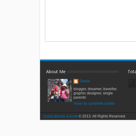
About Me
Tot
Dewie
blogger, dreamer, traveller,
graphic designer, single
parents
View my complete profile
Dunia Bunda & Anak
© 2013. All Rights Reserved.