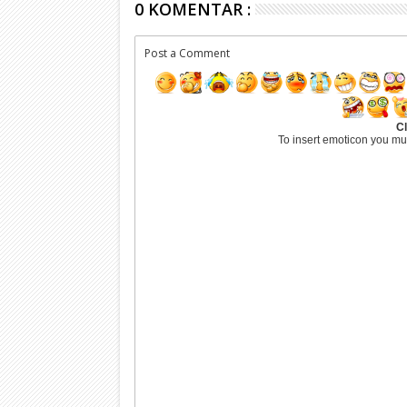
0 KOMENTAR :
Post a Comment
Cl
To insert emoticon you mu