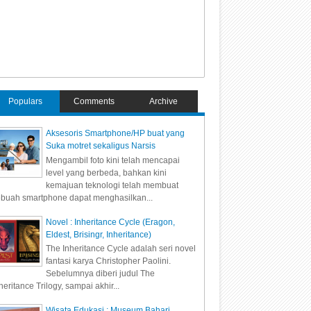
Populars
Comments
Archive
Aksesoris Smartphone/HP buat yang
Suka motret sekaligus Narsis
Mengambil foto kini telah mencapai
level yang berbeda, bahkan kini
kemajuan teknologi telah membuat
buah smartphone dapat menghasilkan...
Novel : Inheritance Cycle (Eragon,
Eldest, Brisingr, Inheritance)
The Inheritance Cycle adalah seri novel
fantasi karya Christopher Paolini.
Sebelumnya diberi judul The
heritance Trilogy, sampai akhir...
Wisata Edukasi : Museum Bahari,