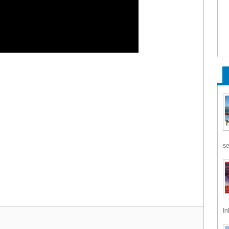
se
In