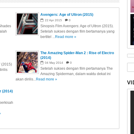
Avengers: Age of Ultron (2015)
22
Apr
2015
0
 Shades
Sinopsis Film Avengers: Age of Ultron (2015).
alah
Setelah sukses dengan film bertamanya yang
bertitel ...
Read more »
The Amazing Spider-Man 2 : Rise of Electro
(2014)
04
May
2014
0
” (2015)
Setelah sukses dengan film pertamanya The
rilis
Amazing Spiderman, dalam waktu dekat ini
akan dirilis...
Read more »
VI
r (2014)
berkisah
»