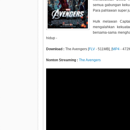
semua gabungan kekua
Para pahlawan super ju
Hulk melawan Capta
mengalahkan kekuata
bersama-sama menghad
hidup -
Download :
The Avengers [
FLV
- 511MB], [
MP4
- 472
Nonton Streaming :
The Avengers