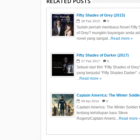
RELATED POSTS
Fifty Shades of Grey (2015)
28
Feb
2015
0
Sudah pernah membaca Novel Fifty
of Grey? mungkin bayangan anda ad
novel yang sangat...
Read more »
Fifty Shades of Darker (2017)
27
Feb
2017
0
Sekuel dari film “Fifty Shades of Grey
yang berjudul “Fifty Shades Darker” di
...
Read more »
Captain America: The Winter Soldie
09
Apr
2014
0
Captain America: The Winter Soldier 
tentang kehidupan baru Steve
Rogers/Captain Americ...
Read more 