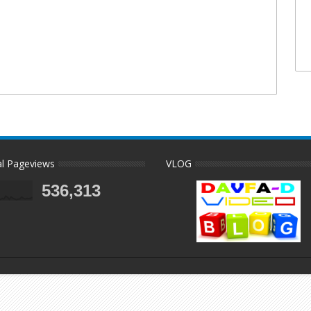
al Pageviews
VLOG
536,313