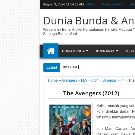
August 9, 2026
11:14:13 AM
About
Privacy Policy
Dis
Dunia Bunda & An
Website Ini Berisi Artikel Pengalaman Penulis Maupun 
Semoga Bermanfaat.
DUNIA BUNDA
DUNIA ANAK
RELAT
Latest
02:17 AM
Istana Maimun, Objek Wisata Keban
Home
»
Avengers
»
FLV
»
mp4
»
Sinopsis Film
»
The
The Avengers (2012)
Ketika musuh yang ta
Fury, direktur Badan P
tim untuk menyelamatk
Iron Man, Captain A
menaklukkan Dewa K