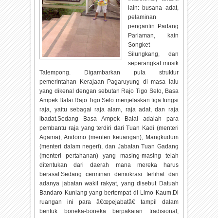
lain: busana adat,
pelaminan
pengantin Padang
Pariaman, kain
Songket
Silungkang, dan
seperangkat musik
Talempong. Digambarkan pula struktur
pemerintahan Kerajaan Pagaruyung di masa lalu
yang dikenal dengan sebutan Rajo Tigo Selo, Basa
Ampek Balai.Rajo Tigo Selo menjelaskan tiga fungsi
raja, yaitu sebagai raja alam, raja adat, dan raja
ibadat.Sedang Basa Ampek Balai adalah para
pembantu raja yang terdiri dari Tuan Kadi (menteri
Agama), Andomo (menteri keuangan), Mangkudum
(menteri dalam negeri), dan Jabatan Tuan Gadang
(menteri pertahanan) yang masing-masing telah
ditentukan dari daerah mana mereka harus
berasal.Sedang cerminan demokrasi terlihat dari
adanya jabatan wakil rakyat, yang disebut Datuah
Bandaro Kuniang yang bertempat di Limo Kaum.Di
ruangan ini para â€œpejabatâ€ tampil dalam
bentuk boneka-boneka berpakaian tradisional,