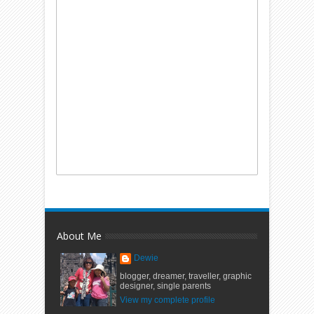
About Me
Dewie
blogger, dreamer, traveller, graphic
designer, single parents
View my complete profile