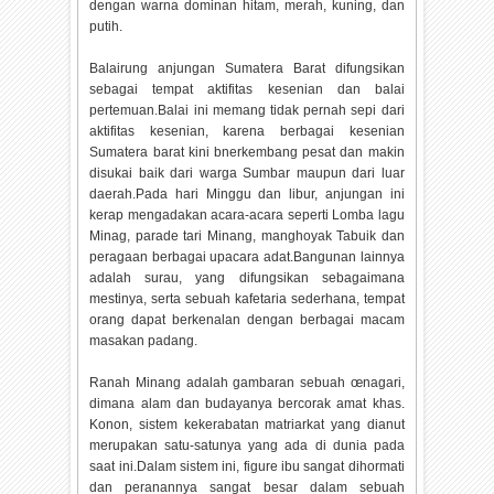
dengan warna dominan hitam, merah, kuning, dan
putih.
Balairung anjungan Sumatera Barat difungsikan
sebagai tempat aktifitas kesenian dan balai
pertemuan.Balai ini memang tidak pernah sepi dari
aktifitas kesenian, karena berbagai kesenian
Sumatera barat kini bnerkembang pesat dan makin
disukai baik dari warga Sumbar maupun dari luar
daerah.Pada hari Minggu dan libur, anjungan ini
kerap mengadakan acara-acara seperti Lomba lagu
Minag, parade tari Minang, manghoyak Tabuik dan
peragaan berbagai upacara adat.Bangunan lainnya
adalah surau, yang difungsikan sebagaimana
mestinya, serta sebuah kafetaria sederhana, tempat
orang dapat berkenalan dengan berbagai macam
masakan padang.
Ranah Minang adalah gambaran sebuah œnagari,
dimana alam dan budayanya bercorak amat khas.
Konon, sistem kekerabatan matriarkat yang dianut
merupakan satu-satunya yang ada di dunia pada
saat ini.Dalam sistem ini, figure ibu sangat dihormati
dan peranannya sangat besar dalam sebuah