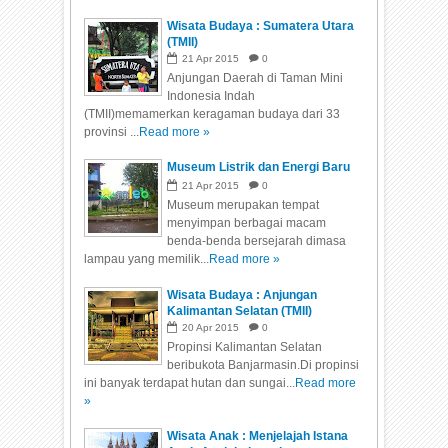
Wisata Budaya : Sumatera Utara
(TMII)
21
Apr
2015
0
Anjungan Daerah di Taman Mini
Indonesia Indah
(TMII)memamerkan keragaman budaya dari 33
provinsi ...
Read more »
Museum Listrik dan Energi Baru
21
Apr
2015
0
Museum merupakan tempat
menyimpan berbagai macam
benda-benda bersejarah dimasa
lampau yang memilik...
Read more »
Wisata Budaya : Anjungan
Kalimantan Selatan (TMII)
20
Apr
2015
0
Propinsi Kalimantan Selatan
beribukota Banjarmasin.Di propinsi
ini banyak terdapat hutan dan sungai...
Read more
»
Wisata Anak : Menjelajah Istana