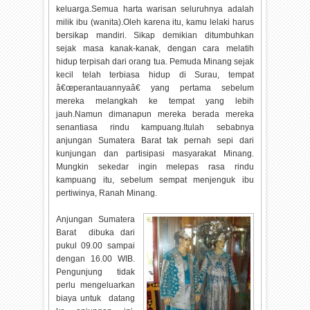
keluarga.Semua harta warisan seluruhnya adalah
milik ibu (wanita).Oleh karena itu, kamu lelaki harus
bersikap mandiri. Sikap demikian ditumbuhkan
sejak masa kanak-kanak, dengan cara melatih
hidup terpisah dari orang tua. Pemuda Minang sejak
kecil telah terbiasa hidup di Surau, tempat
â€œperantauannyaâ€ yang pertama sebelum
mereka melangkah ke tempat yang lebih
jauh.Namun dimanapun mereka berada mereka
senantiasa rindu kampuang.Itulah sebabnya
anjungan Sumatera Barat tak pernah sepi dari
kunjungan dan partisipasi masyarakat Minang.
Mungkin sekedar ingin melepas rasa rindu
kampuang itu, sebelum sempat menjenguk ibu
pertiwinya, Ranah Minang.
Anjungan Sumatera
Barat dibuka dari
pukul 09.00 sampai
dengan 16.00 WIB.
Pengunjung tidak
perlu mengeluarkan
biaya untuk datang