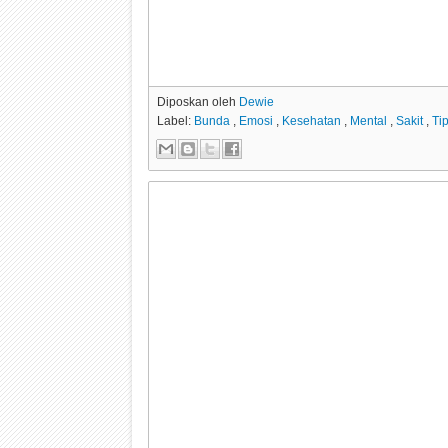
Diposkan oleh
Dewie
Label:
Bunda
,
Emosi
,
Kesehatan
,
Mental
,
Sakit
,
Ti