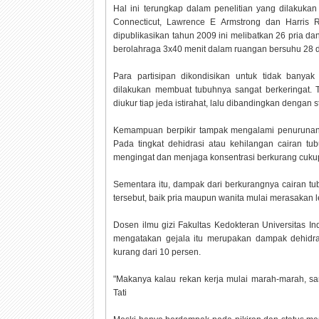
Hal ini terungkap dalam penelitian yang dilakukan 2
Connecticut, Lawrence E Armstrong dan Harris R
dipublikasikan tahun 2009 ini melibatkan 26 pria da
berolahraga 3x40 menit dalam ruangan bersuhu 28 de
Para partisipan dikondisikan untuk tidak banyak
dilakukan membuat tubuhnya sangat berkeringat. Ti
diukur tiap jeda istirahat, lalu dibandingkan dengan
Kemampuan berpikir tampak mengalami penurunan s
Pada tingkat dehidrasi atau kehilangan cairan 
mengingat dan menjaga konsentrasi berkurang cukup 
Sementara itu, dampak dari berkurangnya cairan tub
tersebut, baik pria maupun wanita mulai merasakan le
Dosen ilmu gizi Fakultas Kedokteran Universitas In
mengatakan gejala itu merupakan dampak dehidras
kurang dari 10 persen.
"Makanya kalau rekan kerja mulai marah-marah, sa
Tati