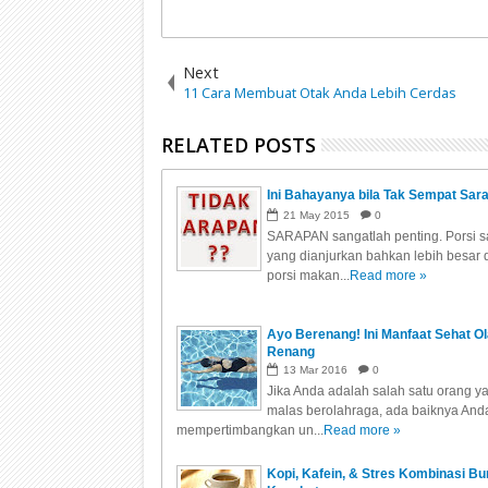
Next
11 Cara Membuat Otak Anda Lebih Cerdas
RELATED POSTS
Ini Bahayanya bila Tak Sempat Sar
21
May
2015
0
SARAPAN sangatlah penting. Porsi 
yang dianjurkan bahkan lebih besar 
porsi makan...
Read more »
Ayo Berenang! Ini Manfaat Sehat O
Renang
13
Mar
2016
0
Jika Anda adalah salah satu orang y
malas berolahraga, ada baiknya And
mempertimbangkan un...
Read more »
Kopi, Kafein, & Stres Kombinasi Bu