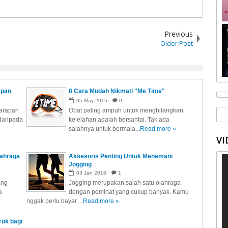
Previous
Older Post
apan
8 Cara Mudah Nikmati "Me Time"
05
May
2015
0
sarapan
Obat paling ampuh untuk menghilangkan
daripada
kelelahan adalah bersantai. Tak ada
salahnya untuk bermala...
Read more »
VI
lahraga
Aksesoris Penting Untuk Menemani
Jogging
03
Jan
2016
1
ang
Jogging merupakan salah satu olahraga
a
dengan peminat yang cukup banyak. Kamu
nggak perlu bayar ...
Read more »
ruk bagi