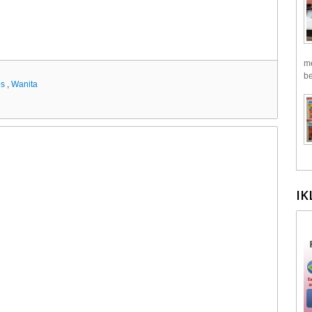
me
be
ps
,
Wanita
IK