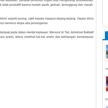
tal kejiwaan, dampak dehidrasi ringan bisa mengurangi produktivitas.
 tidak produktif karena mudah panik, gelisah, tersinggung dan marah-
linis seperti pusing, sakit kepala maupun kejang-kejang. Gejala klinis
 terus menerus tanpa ada penanganan.
ampak pada status mental kejiwaan. Menurut dr Tati, dehidrasi fluktiatif
ara aneh), delusi (melihat hal-hal aneh) dan kehilangan kemampuan
se
In