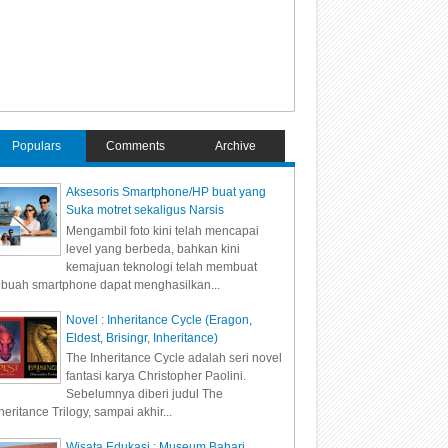
Populars
Comments
Archive
Aksesoris Smartphone/HP buat yang
Suka motret sekaligus Narsis
Mengambil foto kini telah mencapai
level yang berbeda, bahkan kini
kemajuan teknologi telah membuat
buah smartphone dapat menghasilkan...
Novel : Inheritance Cycle (Eragon,
Eldest, Brisingr, Inheritance)
The Inheritance Cycle adalah seri novel
fantasi karya Christopher Paolini.
Sebelumnya diberi judul The
heritance Trilogy, sampai akhir...
Wisata Edukasi : Museum Bahari,