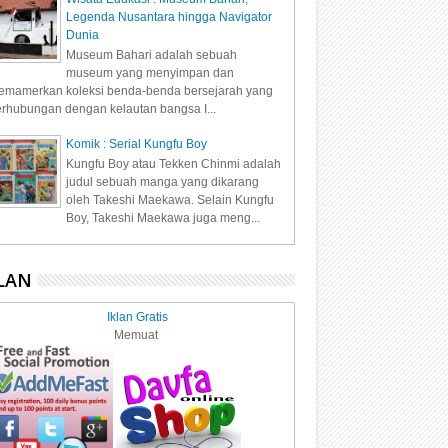
Legenda Nusantara hingga Navigator
Dunia
Museum Bahari adalah sebuah
museum yang menyimpan dan
mamerkan koleksi benda-benda bersejarah yang
rhubungan dengan kelautan bangsa I...
Komik : Serial Kungfu Boy
Kungfu Boy atau Tekken Chinmi adalah
judul sebuah manga yang dikarang
oleh Takeshi Maekawa. Selain Kungfu
Boy, Takeshi Maekawa juga meng...
LAN
Iklan Gratis
Memuat