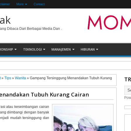
claimer
More
Contact
ak
Yang Dibaca Dari Berbagai Media Dan .
IONSHIP
TEKNOLOGI
MANAJEMEN
HIBURAN
un Secara Online
TR
t
»
Tips
»
Wanita
»
Gampang Tersinggung Menandakan Tubuh Kurang
nandakan Tubuh Kurang Cairan
Pow
drasi atau keseimbangan cairan
urang diimbangi dengan banyak
enjadi mudah tersinggung dan